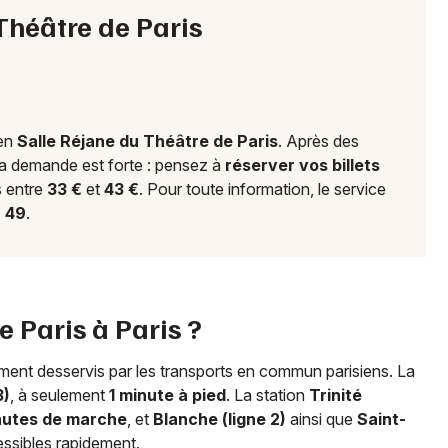
75 - Paris
 Théâtre de Paris
Mon email
Je m'abonne
 en
Salle Réjane du Théâtre de Paris
. Après des
la demande est forte : pensez à
réserver vos billets
 entre
33 €
et
43 €
. Pour toute information, le service
2 49
.
 Paris à Paris ?
ment desservis par les transports en commun parisiens. La
3)
, à seulement
1 minute à pied
. La station
Trinité
nutes de marche
, et
Blanche (ligne 2)
ainsi que
Saint-
ssibles rapidement.