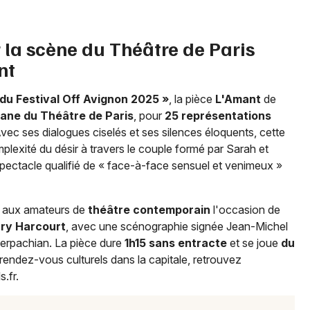
Newsletter des sorties
r la scène du Théâtre de Paris
nt
Artistes en tournée
du Festival Off Avignon 2025 »
, la pièce
L'Amant
de
Actus à Paris
jane du Théâtre de Paris
, pour
25 représentations
Avec ses dialogues ciselés et ses silences éloquents, cette
Magazine à Paris
lexité du désir à travers le couple formé par Sarah et
n spectacle qualifié de « face-à-face sensuel et venimeux »
i aux amateurs de
théâtre contemporain
l'occasion de
rry Harcourt
, avec une scénographie signée Jean-Michel
rpachian. La pièce dure
1h15 sans entracte
et se joue
du
 rendez-vous culturels dans la capitale, retrouvez
s.fr.
Choisir mes départements