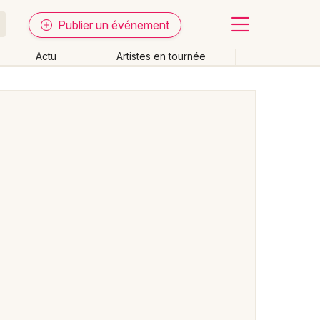
Publier un événement
Actu
Artistes en tournée
Fermer
Effacer les dates
week-end
Autre