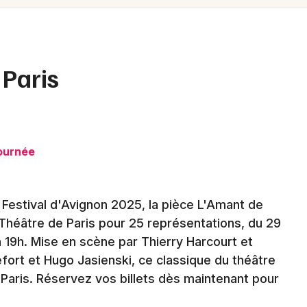
Spectacles
Mulhouse
Concerts
Montpellier
Nantes
Sports
 Paris
Nice
Soirées
Paris
Sorties famille
Strasbourg
tournée
Expos
Toulouse
Sorties & loisirs
Festival d'Avignon 2025, la pièce L'Amant de
Toutes les villes
u Théâtre de Paris pour 25 représentations, du 29
Théâtre à Paris
à 19h. Mise en scène par Thierry Harcourt et
efort et Hugo Jasienski, ce classique du théâtre
Théâtre en Ile de France
Paris. Réservez vos billets dès maintenant pour