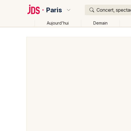
Paris
Concert, spectac
Aujourd'hui
Demain
Quoi ?
Où ?
Paris et alentours
Paris (75)
Ile de France
Part
Changer de lieu