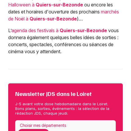
Halloween à
Quiers-sur-Bezonde
ou encore les
dates et horaires d'ouverture des prochains
marchés
de Noël à
Quiers-sur-Bezonde
)…
L’
agenda des festivals à
Quiers-sur-Bezonde
vous
donnera également quelques belles idées de sorties :
concerts, spectacles, conférences ou séances de
cinéma vous y attendent.
Newsletter JDS dans le Loiret
J-5 avant votre dose hebdomadaire dans le Loiret.
Bons plans, sorties, événements : la sélection de la
rédaction JDS, chaque jeudi.
Choisir mes départements