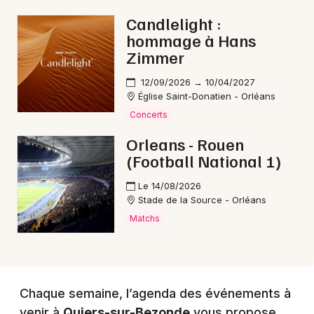
Choisir mes départements
Candlelight :
45 - Loiret
hommage à Hans
Zimmer
Mon email
12/09/2026 → 10/04/2027
Église Saint-Donatien - Orléans
Je m'abonne
Concerts
Orleans - Rouen
(Football National 1)
Le 14/08/2026
Stade de la Source - Orléans
Matchs
Chaque semaine, l’agenda des événements à
venir à
Quiers-sur-Bezonde
vous propose