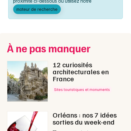
proximité ci-dessous ou utilisez notre
Montpellier
moteur de recherche
Spectacles
Nantes
Concerts
Nice
Paris
Sports
À ne pas manquer
Strasbourg
Soirées
Toulouse
12 curiosités
Sorties famille
architecturales en
Toutes les villes
France
Expos
Sites touristiques et monuments
Sorties & loisirs
Manifestations dans le Centre
Orléans : nos 7 idées
sorties du week-end
Manifestations dans le Centre-Val de Loire