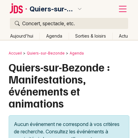
Quiers-sur-Bezonde
Concert, spectacle, etc.
Quoi ?
Fermer
Aujourd'hui
Agenda
Sorties & loisirs
Actu
Où ?
Retour
Publier un événement
Accueil
Quiers-sur-Bezonde
Agenda
Quiers-sur-Bezonde et alentours
Loiret (45)
Centre
Quiers-sur-Bezonde :
Bordeaux
Partout
Près de moi
Changer de lieu
Manifestations,
Colmar
Quand ?
Effacer les dates
événements et
Lille
Grands événements
Aujourd'hui
Demain
Ce week-end
Autre
animations
Lyon
Activité & Expérience
Marseille
Manifestations
Aucun événement ne correspond à vos critères
Mulhouse
de recherche. Consultez les événéments à
Foires & salons