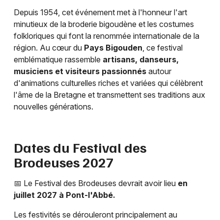
Choisir mes départements
Depuis 1954, cet événement met à l'honneur l'art
29 - Finistère
minutieux de la broderie bigoudène et les costumes
folkloriques qui font la renommée internationale de la
région. Au cœur du
Pays Bigouden
, ce festival
Mon email
emblématique rassemble
artisans, danseurs,
musiciens et visiteurs passionnés
autour
Je m'abonne
d'animations culturelles riches et variées qui célèbrent
l'âme de la Bretagne et transmettent ses traditions aux
nouvelles générations.
Dates du Festival des
Brodeuses 2027
📅 Le Festival des Brodeuses devrait avoir lieu
en
juillet 2027 à Pont-l'Abbé.
Les festivités se dérouleront principalement au