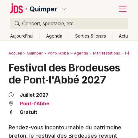
Quimper
Concert, spectacle, etc.
Quoi ?
Fermer
Aujourd'hui
Agenda
Sorties & loisirs
Actu
Où ?
Retour
Publier un événement
Accueil
Quimper
Pont-l'Abbé
Agenda
Manifestations
Fêtes
Quimper et alentours
Finistère (29)
Bretagne
Festival des Brodeuses
Bordeaux
Partout
Près de moi
Changer de lieu
de Pont-l'Abbé 2027
Colmar
Quand ?
Effacer les dates
Lille
Grands événements
Aujourd'hui
Demain
Ce week-end
Autre
Juillet 2027
Lyon
Pont-l'Abbé
Activité & Expérience
Gratuit
Marseille
Manifestations
Rendez-vous incontournable du patrimoine
Mulhouse
breton, le Festival des Brodeuses revient
Foires & salons