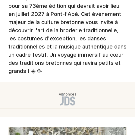
Montpellier
pour sa 73ème édition qui devrait avoir lieu
Spectacles
en juillet 2027 à Pont-l'Abé. Cet événement
Nantes
majeur de la culture bretonne vous invite à
Concerts
Nice
découvrir l'art de la broderie traditionnelle,
les costumes d'exception, les danses
Paris
Sports
traditionnelles et la musique authentique dans
Strasbourg
un cadre festif. Un voyage immersif au cœur
Soirées
des traditions bretonnes qui ravira petits et
Toulouse
Sorties famille
grands ! ☀️ 🥳
Toutes les villes
Expos
Sorties & loisirs
Fêtes dans le Finistère
Fêtes en Bretagne