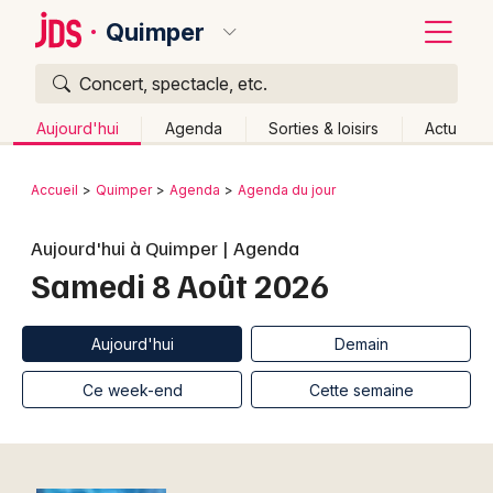
Quimper
Concert, spectacle, etc.
Quoi ?
Fermer
Aujourd'hui
Agenda
Sorties & loisirs
Actu
Où ?
Retour
Publier un événement
Accueil
Quimper
Agenda
Agenda du jour
Quimper et alentours
Finistère (29)
Bretagne
Bordeaux
Aujourd'hui à Quimper | Agenda
Partout
Près de moi
Changer de lieu
Samedi 8 Août 2026
Colmar
Quand ?
Effacer les dates
Lille
Grands événements
Aujourd'hui
Demain
Ce week-end
Autre
Aujourd'hui
Demain
Lyon
Activité & Expérience
Ce week-end
Cette semaine
Marseille
Manifestations
Mulhouse
Foires & salons