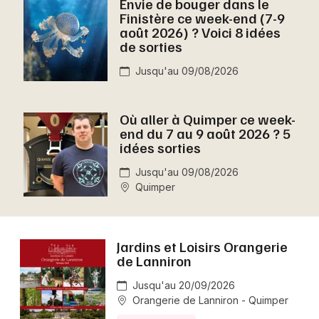
Envie de bouger dans le
Montpellier
Finistère ce week-end (7-9
Spectacles
août 2026) ? Voici 8 idées
Nantes
de sorties
Concerts
Nice
Jusqu'au 09/08/2026
Paris
Sports
Où aller à Quimper ce week-
Strasbourg
end du 7 au 9 août 2026 ? 5
Soirées
idées sorties
Toulouse
Sorties famille
Jusqu'au 09/08/2026
Toutes les villes
Quimper
Expos
Sorties & loisirs
Jardins et Loisirs Orangerie
de Lanniron
Aujourd'hui dans le Finistère
Jusqu'au 20/09/2026
Orangerie de Lanniron - Quimper
Aujourd'hui en Bretagne