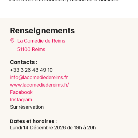
Choisir mes départements
51 - Marne
Renseignements
La Comédie de Reims
Mon email
51100 Reims
Contacts :
Je m'abonne
+33 3 26 48 49 10
info@
lacom
edied
ereim
s.fr
www.l
acome
diede
reims
.fr/
Facebook
Instagram
Sur réservation
Dates et horaires :
Lundi 14 Décembre 2026 de 19h à 20h