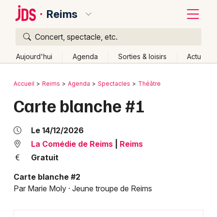
Reims
Concert, spectacle, etc.
Quoi ?
Fermer
Aujourd'hui
Agenda
Sorties & loisirs
Actu
Où ?
Retour
Publier un événement
Accueil
Reims
Agenda
Spectacles
Théâtre
Reims et alentours
Marne (51)
Champagne-Ardenne
Carte blanche #1
Bordeaux
Partout
Près de moi
Changer de lieu
Colmar
Quand ?
Le 14/12/2026
Effacer les dates
Lille
Grands événements
La Comédie de Reims
|
Reims
Aujourd'hui
Demain
Ce week-end
Autre
Gratuit
Lyon
Activité & Expérience
Carte blanche #2
Marseille
Par Marie Moly · Jeune troupe de Reims
Manifestations
Mulhouse
Foires & salons