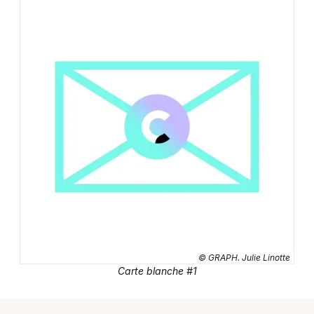
Montpellier
Spectacles
Nantes
Concerts
Nice
Paris
Sports
Strasbourg
Soirées
Toulouse
Sorties famille
Toutes les villes
Expos
Sorties & loisirs
© GRAPH. Julie Linotte
Théâtre dans la Marne
Carte blanche #1
Théâtre en Champagne-Ardenne