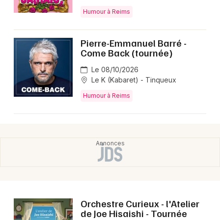
Montpellier
Humour à Reims
Spectacles
Nantes
Pierre-Emmanuel Barré -
Concerts
Nice
Come Back (tournée)
Paris
Sports
Le 08/10/2026
Le K (Kabaret) - Tinqueux
Strasbourg
Soirées
Humour à Reims
Toulouse
Sorties famille
Toutes les villes
Expos
Sorties & loisirs
Spectacles dans la Marne
Orchestre Curieux - l'Atelier
Spectacles en Champagne-Ardenne
de Joe Hisaishi - Tournée