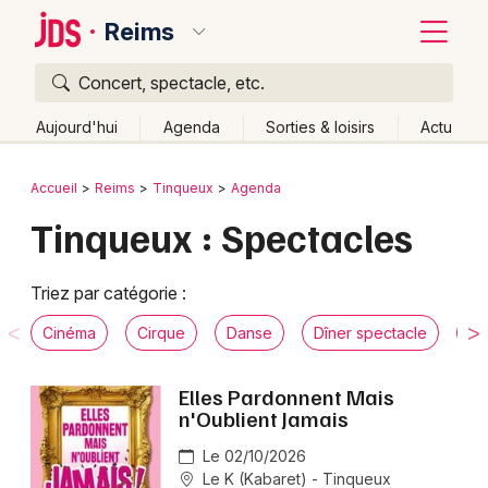
Reims
Concert, spectacle, etc.
Quoi ?
Fermer
Aujourd'hui
Agenda
Sorties & loisirs
Actu
Où ?
Retour
Publier un événement
Accueil
Reims
Tinqueux
Agenda
Reims et alentours
Marne (51)
Champagne-Ardenne
Tinqueux : Spectacles
Bordeaux
Partout
Près de moi
Changer de lieu
Colmar
Quand ?
Triez par catégorie :
Effacer les dates
Lille
Grands événements
Aujourd'hui
Demain
Ce week-end
Autre
Cinéma
Cirque
Danse
Dîner spectacle
Hu
Lyon
Activité & Expérience
Elles Pardonnent Mais
Marseille
n'Oublient Jamais
Manifestations
Mulhouse
Le 02/10/2026
Foires & salons
Le K (Kabaret) - Tinqueux