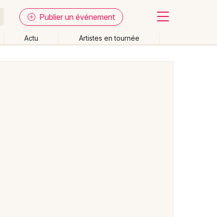
Publier un événement
Actu
Artistes en tournée
Fermer
Effacer les dates
week-end
Autre