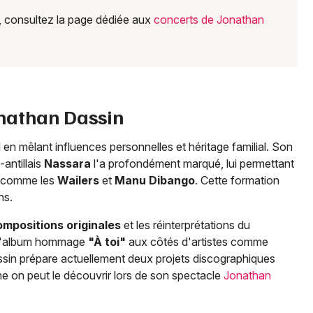
s, consultez la page dédiée aux
concerts de Jonathan
onathan Dassin
n mêlant influences personnelles et héritage familial. Son
antillais
Nassara
l'a profondément marqué, lui permettant
ux comme les
Wailers
et
Manu Dibango
. Cette formation
ns.
ompositions originales
et les réinterprétations du
 à l'album hommage
"À toi"
aux côtés d'artistes comme
sin prépare actuellement deux projets discographiques
me on peut le découvrir lors de son spectacle
Jonathan