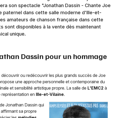
tera son spectacle "Jonathan Dassin - Chante Joe
 paternel dans cette salle moderne d'Ille-et-
Newsletter des sorties
 les amateurs de chanson française dans cette
ts sont disponibles à la vente dès maintenant
Artistes en tournée
cal unique.
Actus à Rennes
Magazine à Rennes
onathan Dassin pour un hommage
e découvrir ou redécouvrir les plus grands succès de Joe
te propose une approche personnelle et contemporaine du
nale et sensibilité artistique propre. La salle de
L'EMC2
à
te représentation en
Ille-et-Vilaine
.
e de Jonathan Dassin qui
 affirmant sa propre
Choisir mes départements
récier les
mélodies