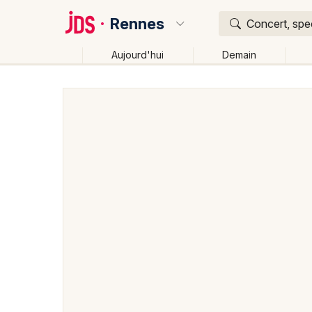
Rennes
Concert, spec
Aujourd'hui
Demain
Quoi ?
Où ?
Rennes et alentours
Ille-et-Vilaine (35)
Bretagne
Changer de lieu