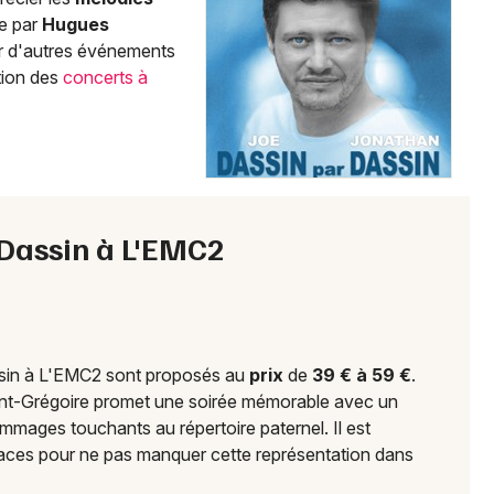
35 - Ille-et-Vilaine
e par
Hugues
ir d'autres événements
tion des
concerts à
Mon email
Je m'abonne
 Dassin à L'EMC2
sin à L'EMC2 sont proposés au
prix
de
39 € à 59 €
.
aint-Grégoire promet une soirée mémorable avec un
ommages touchants au répertoire paternel. Il est
aces pour ne pas manquer cette représentation dans