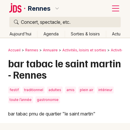
Rennes
Concert, spectacle, etc.
Quoi ?
Fermer
Aujourd'hui
Agenda
Sorties & loisirs
Actu
Où ?
Retour
Publier un événement
Accueil
Rennes
Annuaire
Activités, loisirs et sorties
Activités i
Rennes et alentours
Ille-et-Vilaine (35)
Bretagne
bar tabac le saint martin
Bordeaux
Partout
Près de moi
Changer de lieu
- Rennes
Colmar
Quand ?
Effacer les dates
Lille
Grands événements
Aujourd'hui
Demain
Ce week-end
Autre
festif
traditionnel
adultes
amis
plein air
intérieur
Lyon
Activité & Expérience
toute l’année
gastronomie
Marseille
bar tabac pmu de quartier "le saint martin"
Manifestations
Mulhouse
Foires & salons