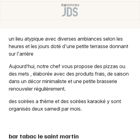
Montpellier
Spectacles
Nantes
Concerts
Nice
un lieu atypique avec diverses ambiances selon les
Paris
Sports
heures et les jours doté d'une petite terrasse donnant
sur l'arrière
Strasbourg
Soirées
Aujourd’hui, notre chef vous propose des pizzas ou
Toulouse
Sorties famille
des mets , élaborée avec des produits frais, de saison
Toutes les villes
dans un décor minimaliste et une petite brasserie
Expos
renouveler régulièrement.
des soirées a thème et des soirées karaoké y sont
Sorties & loisirs
organisés deux samedi par mois.
Soirée en Ille-et-Vilaine
Soirée en Bretagne
bar tabac le saint martin