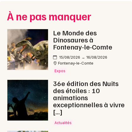
Choisir mes départements
35 - Ille-et-Vilaine
À ne pas manquer
Mon email
Le Monde des
Dinosaures à
Fontenay-le-Comte
Je m'abonne
15/08/2026 → 16/08/2026
Fontenay-le-Comte
Expos
36e édition des Nuits
des étoiles : 10
animations
exceptionnelles à vivre
[…]
Actualités