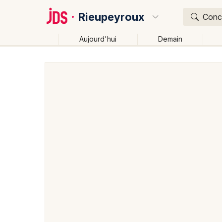
Rieupeyroux
Conce
Aujourd'hui
Demain
Quoi ?
Où ?
Rieupeyroux et alentours
Aveyron (12)
Midi-Pyr
Près de moi
Changer de lieu