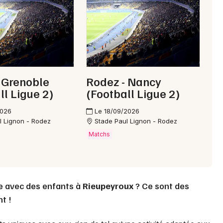
Mon email
Je m'abonne
 Grenoble
Rodez - Nancy
ll Ligue 2)
(Football Ligue 2)
2026
Le 18/09/2026
l Lignon - Rodez
Stade Paul Lignon - Rodez
Matchs
re avec des enfants à
Rieupeyroux
? Ce sont des
t !