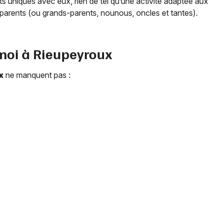
 uniques avec eux, rien de tel qu’une activité adaptée aux
parents (ou grands-parents, nounous, oncles et tantes).
 moi à
Rieupeyroux
x
ne manquent pas :