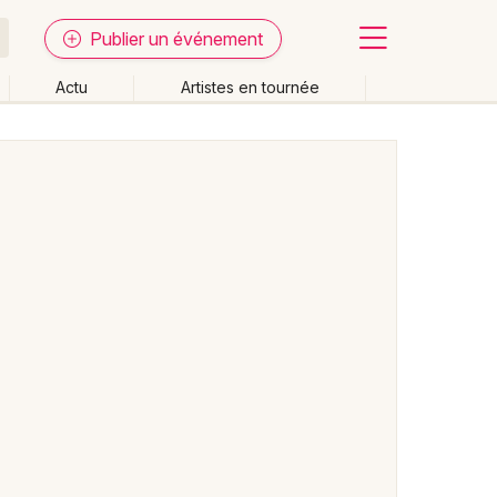
Publier un événement
Actu
Artistes en tournée
Fermer
Effacer les dates
week-end
Autre