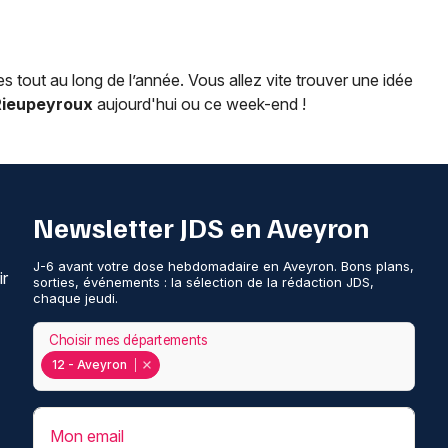
 tout au long de l’année. Vous allez vite trouver une idée
Rieupeyroux
aujourd'hui ou ce week-end !
Newsletter JDS en Aveyron
J-6 avant votre dose hebdomadaire en Aveyron. Bons plans,
ir
sorties, événements : la sélection de la rédaction JDS,
chaque jeudi.
Choisir mes départements
12 - Aveyron
Mon email