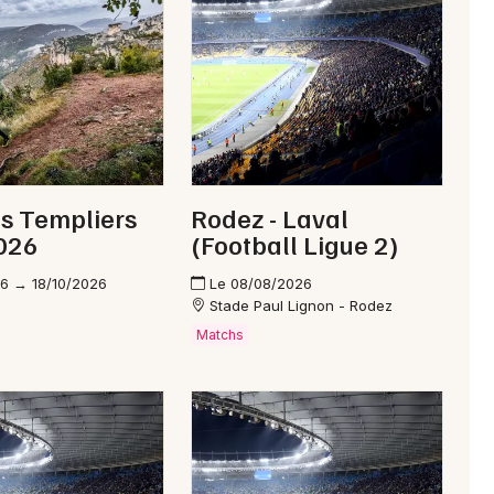
Newsletter des sorties
Artistes en tournée
Actus en Aveyron
es Templiers
Rodez - Laval
Magazine en Aveyron
026
(Football Ligue 2)
6 → 18/10/2026
Le 08/08/2026
Stade Paul Lignon - Rodez
Matchs
Choisir mes départements
12 - Aveyron