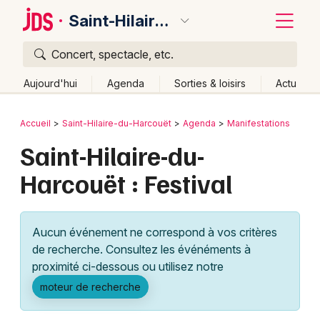
Saint-Hilaire-du-Harcouët
Concert, spectacle, etc.
Quoi ?
Fermer
Aujourd'hui
Agenda
Sorties & loisirs
Actu
Où ?
Retour
Publier un événement
Accueil
Saint-Hilaire-du-Harcouët
Agenda
Manifestations
Saint-Hilaire-du-Harcouët et alentours
Manche (50)
Saint-Hilaire-du-
Bordeaux
Basse-Normandie
Partout
Près de moi
Harcouët : Festival
Changer de lieu
Colmar
Quand ?
Effacer les dates
Lille
Grands événements
Aujourd'hui
Demain
Ce week-end
Autre
Aucun événement ne correspond à vos critères
Lyon
Activité & Expérience
de recherche. Consultez les événéments à
proximité ci-dessous ou utilisez notre
Marseille
Manifestations
moteur de recherche
Mulhouse
Foires & salons