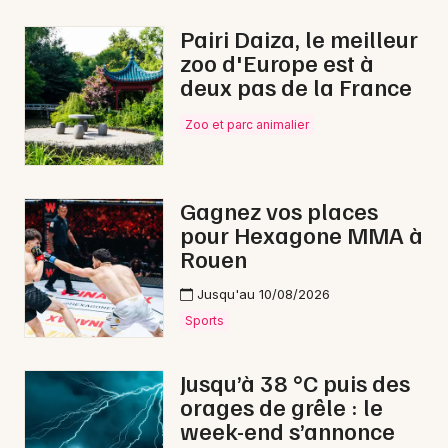
Festival en Normandie
Pairi Daiza, le meilleur
zoo d'Europe est à
deux pas de la France
Zoo et parc animalier
Newsletter des sorties
Artistes en tournée
Gagnez vos places
pour Hexagone MMA à
Actus à Saint-Hilaire-du-Harcouët
Rouen
Magazine à Saint-Hilaire-du-Harcouët
Jusqu'au 10/08/2026
Sports
Jusqu’à 38 °C puis des
orages de grêle : le
week-end s’annonce