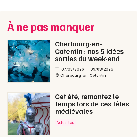
Montpellier
Spectacles
Nantes
À ne pas manquer
Concerts
Nice
Paris
Sports
Cherbourg-en-
Cotentin : nos 5 idées
Strasbourg
Soirées
sorties du week-end
Toulouse
07/08/2026 → 09/08/2026
Sorties famille
Cherbourg-en-Cotentin
Toutes les villes
Expos
Cet été, remontez le
Sorties & loisirs
temps lors de ces fêtes
médiévales
Festival dans la Manche
Actualités
Festival en Basse-Normandie