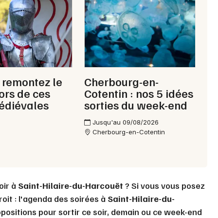
Choisir mes départements
50 - Manche
Mon email
, remontez le
Cherbourg-en-
ors de ces
Cotentin : nos 5 idées
édiévales
sorties du week-end
Je m'abonne
Jusqu'au 09/08/2026
Cherbourg-en-Cotentin
oir à
Saint-Hilaire-du-Harcouët
? Si vous vous posez
oit : l'agenda des soirées à
Saint-Hilaire-du-
positions pour sortir ce soir, demain ou ce week-end