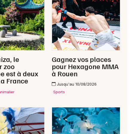
Newsletter des sorties
Artistes en tournée
iza, le
Gagnez vos places
Actus à Saint-Hilaire-du-Harcouët
r zoo
pour Hexagone MMA
e est à deux
à Rouen
Magazine à Saint-Hilaire-du-Harcouët
la France
Jusqu'au 10/08/2026
animalier
Sports