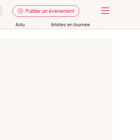
Publier un événement
Actu
Artistes en tournée
Fermer
Effacer les dates
week-end
Autre