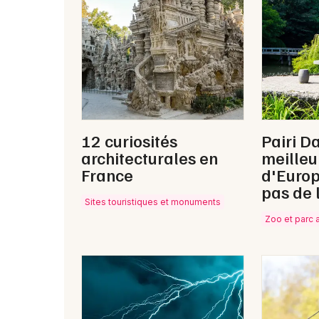
12 curiosités
Pairi Da
architecturales en
meilleu
France
d'Europ
pas de 
Sites touristiques et monuments
Zoo et parc 