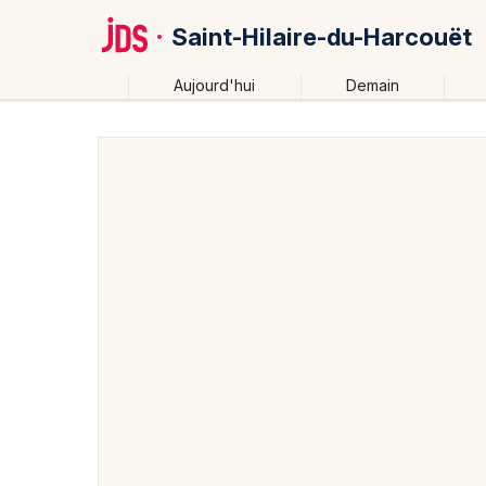
Saint-Hilaire-du-Harcouët
Aujourd'hui
Demain
Quoi ?
Où ?
Saint-Hilaire-du-Harcouët et alentours
Manche (50)
Partout
Près de moi
Changer de lieu