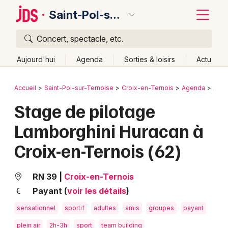
Saint-Pol-sur-Ternoise
Concert, spectacle, etc.
Quoi ?
Fermer
Aujourd'hui
Agenda
Sorties & loisirs
Actu
Où ?
Retour
Publier un événement
Accueil
Saint-Pol-sur-Ternoise
Croix-en-Ternois
Agenda
Acti
Saint-Pol-sur-Ternoise et alentours
Pas-de-Calais (62)
Stage de pilotage
Bordeaux
Nord-Pas-de-Calais
Partout
Près de moi
Lamborghini Huracan à
Changer de lieu
Colmar
Croix-en-Ternois (62)
Quand ?
Effacer les dates
Lille
Grands événements
Aujourd'hui
Demain
Ce week-end
Autre
Lyon
Activité & Expérience
RN 39
|
Croix-en-Ternois
Marseille
Payant (
voir les détails
)
Manifestations
sensationnel
sportif
adultes
amis
groupes
payant
Mulhouse
Foires & salons
plein air
2h-3h
sport
team building