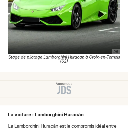
Pilotage dans les Hauts-de-France
Newsletter des sorties
DR
Artistes en tournée
Stage de pilotage Lamborghini Huracan à Croix-en-Ternois
(62)
Actus à Saint-Pol-sur-Ternoise
Magazine à Saint-Pol-sur-Ternoise
La voiture : Lamborghini Huracán
La Lamborghini Huracán est le compromis idéal entre