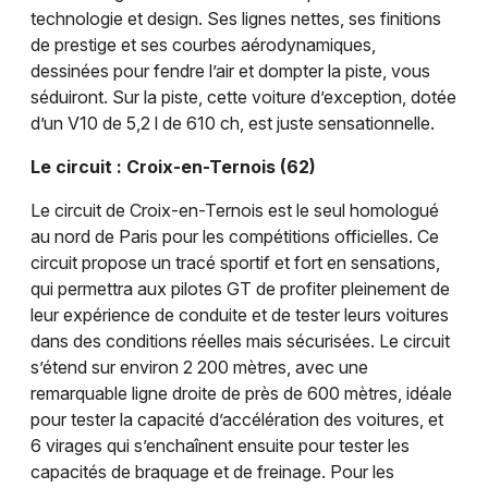
technologie et design. Ses lignes nettes, ses finitions
de prestige et ses courbes aérodynamiques,
dessinées pour fendre l’air et dompter la piste, vous
Choisir mes départements
séduiront. Sur la piste, cette voiture d’exception, dotée
62 - Pas-de-Calais
d’un V10 de 5,2 l de 610 ch, est juste sensationnelle.
Le circuit : Croix-en-Ternois (62)
Mon email
Le circuit de Croix-en-Ternois est le seul homologué
au nord de Paris pour les compétitions officielles. Ce
Je m'abonne
circuit propose un tracé sportif et fort en sensations,
qui permettra aux pilotes GT de profiter pleinement de
leur expérience de conduite et de tester leurs voitures
dans des conditions réelles mais sécurisées. Le circuit
s’étend sur environ 2 200 mètres, avec une
remarquable ligne droite de près de 600 mètres, idéale
pour tester la capacité d’accélération des voitures, et
6 virages qui s’enchaînent ensuite pour tester les
capacités de braquage et de freinage. Pour les