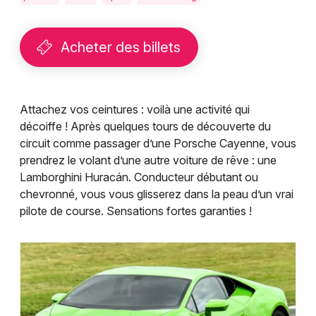
Montpellier
Spectacles
Nantes
Acheter des billets
Concerts
Nice
Paris
Sports
Attachez vos ceintures : voilà une activité qui
Strasbourg
décoiffe ! Après quelques tours de découverte du
Soirées
circuit comme passager d’une Porsche Cayenne, vous
Toulouse
prendrez le volant d’une autre voiture de rêve : une
Sorties famille
Lamborghini Huracán. Conducteur débutant ou
Toutes les villes
chevronné, vous vous glisserez dans la peau d’un vrai
Expos
pilote de course. Sensations fortes garanties !
Sorties & loisirs
Pilotage dans le Pas-de-Calais
Pilotage en Nord-Pas-de-Calais