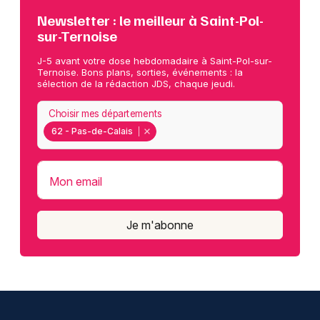
Newsletter : le meilleur à Saint-Pol-
sur-Ternoise
J-5 avant votre dose hebdomadaire à Saint-Pol-sur-
Ternoise. Bons plans, sorties, événements : la
sélection de la rédaction JDS, chaque jeudi.
Choisir mes départements
62 - Pas-de-Calais
Mon email
Je m'abonne