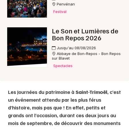
22 - Côtes d'Armor
Penvénan
Festival
Mon email
Le Son et Lumières de
Bon Repos 2026
Je m'abonne
Jusqu'au 08/08/2026
Abbaye de Bon-Repos - Bon Repos
sur Blavet
Spectacles
Les Journées du patrimoine à
Saint-Trimoël
, c’est
un événement attendu par les plus férus
d’histoire, mais pas que ! En effet, petits et
grands ont l’occasion, durant ces deux jours au
mois de septembre, de découvrir des monuments