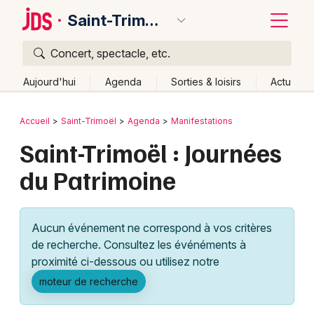
Saint-Trimoël
Concert, spectacle, etc.
Quoi ?
Fermer
Aujourd'hui
Agenda
Sorties & loisirs
Actu
Où ?
Retour
Publier un événement
Accueil
Saint-Trimoël
Agenda
Manifestations
Saint-Trimoël et alentours
Côtes d'Armor (22)
Saint-Trimoël : Journées
Bordeaux
Bretagne
Partout
Près de moi
Changer de lieu
du Patrimoine
Colmar
Quand ?
Effacer les dates
Lille
Grands événements
Aujourd'hui
Demain
Ce week-end
Autre
Aucun événement ne correspond à vos critères
Lyon
Activité & Expérience
de recherche. Consultez les événéments à
proximité ci-dessous ou utilisez notre
Marseille
Manifestations
moteur de recherche
Mulhouse
Foires & salons