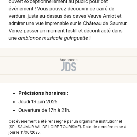
ouvert exceptionnellement au public pour cet
Montpellier
événement ! Vous pouvez découvrir ce carré de
Spectacles
Nantes
verdure, juste au-dessus des caves Veuve Amiot et
admirer une vue imprenable sur le Château de Saumur.
Concerts
Nice
Venez passer un moment festif et décontracté dans
une
ambiance musicale guinguette
!
Paris
Sports
Strasbourg
Soirées
Toulouse
Sorties famille
Toutes les villes
Expos
Précisions horaires :
Sorties & loisirs
Jeudi 19 juin 2025
Ouverture de 17h à 21h.
Manifestations dans le Maine-et-Loire
Cet événement a été renseigné par un organisme institutionnel
(SPL SAUMUR VAL DE LOIRE TOURISME). Date de dernière mise à
Manifestations dans les Pays de la Loire
jour le 11/06/2025.