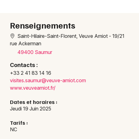
Renseignements
Newsletter des sorties
Saint-Hilaire-Saint-Florent, Veuve Amiot - 19/21
rue Ackerman
Artistes en tournée
49400 Saumur
Actus à Saumur
Contacts :
+33 2 41 83 14 16
Magazine à Saumur
visit
es.sa
umur@
veuve
-amio
t.com
www.veuveamiot.fr/
Dates et horaires :
Jeudi 19 Juin 2025
Tarifs :
NC