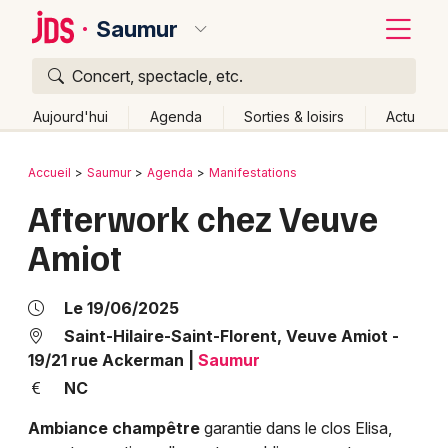
Saumur
Concert, spectacle, etc.
Quoi ?
Fermer
Aujourd'hui
Agenda
Sorties & loisirs
Actu
Où ?
Retour
Publier un événement
Accueil
Saumur
Agenda
Manifestations
Saumur et alentours
Maine-et-Loire (49)
Afterwork chez Veuve
Bordeaux
Pays de la Loire
Partout
Près de moi
Changer de lieu
Amiot
Colmar
Quand ?
Effacer les dates
Lille
Grands événements
Aujourd'hui
Demain
Ce week-end
Autre
Le 19/06/2025
Lyon
Saint-Hilaire-Saint-Florent, Veuve Amiot -
Activité & Expérience
19/21 rue Ackerman
|
Saumur
Marseille
NC
Manifestations
Mulhouse
Ambiance champêtre
garantie dans le clos Elisa,
Foires & salons