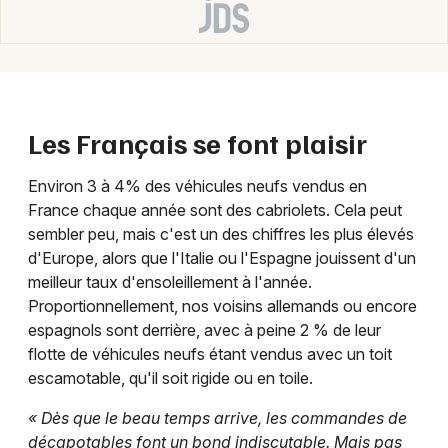
Newsletter des sorties
Artistes en tournée
Actualités
Les Français se font plaisir
Magazine
Environ 3 à 4% des véhicules neufs vendus en
France chaque année sont des cabriolets. Cela peut
sembler peu, mais c'est un des chiffres les plus élevés
d'Europe, alors que l'Italie ou l'Espagne jouissent d'un
meilleur taux d'ensoleillement à l'année.
Proportionnellement, nos voisins allemands ou encore
espagnols sont derrière, avec à peine 2 % de leur
flotte de véhicules neufs étant vendus avec un toit
Choisir mes départements
escamotable, qu'il soit rigide ou en toile.
« Dès que le beau temps arrive, les commandes de
décapotables font un bond indiscutable. Mais pas