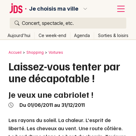
Je choisis ma ville
Concert, spectacle, etc.
Quoi ?
Fermer
Aujourd'hui
Ce week-end
Agenda
Sorties & loisirs
Où ?
Retour
Publier un événement
Accueil
Shopping
Voitures
Partout
Près de moi
Changer de lieu
Laissez-vous tenter par
Bordeaux
Quand ?
Effacer les dates
une décapotable !
Colmar
Aujourd'hui
Demain
Ce week-end
Autre
Lille
Grands événements
Je veux une cabriolet !
Lyon
Activité & Expérience
Du 01/06/2011 au 31/12/2011
Marseille
Manifestations
Les rayons du soleil. La chaleur. L'esprit de
Mulhouse
liberté. Les cheveux au vent. Une route côtière.
Foires & salons