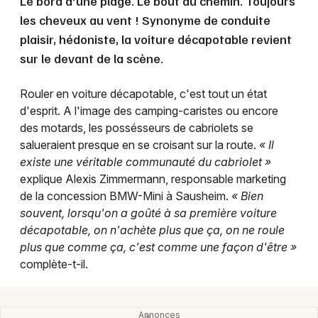
Le bord d'une plage. Le bout du chemin. Toujours
Montpellier
les cheveux au vent ! Synonyme de conduite
Spectacles
Nantes
plaisir, hédoniste, la voiture décapotable revient
sur le devant de la scène.
Concerts
Nice
Paris
Rouler en voiture décapotable, c'est tout un état
Sports
d'esprit. A l'image des camping-caristes ou encore
Strasbourg
des motards, les possésseurs de cabriolets se
Soirées
salueraient presque en se croisant sur la route.
« Il
Toulouse
existe une véritable communauté du cabriolet »
Sorties famille
explique Alexis Zimmermann, responsable marketing
Toutes les villes
de la concession BMW-Mini à Sausheim.
« Bien
Expos
souvent, lorsqu'on a goûté à sa première voiture
décapotable, on n'achète plus que ça, on ne roule
Sorties & loisirs
plus que comme ça, c'est comme une façon d'être »
complète-t-il.