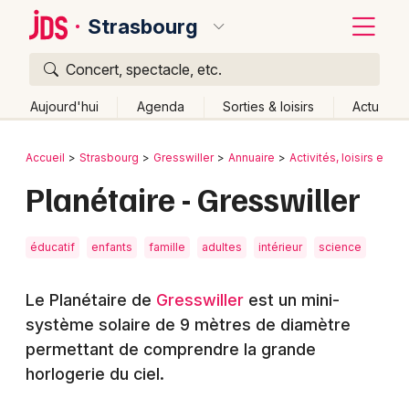
Strasbourg
Concert, spectacle, etc.
Quoi ?
Fermer
Aujourd'hui
Agenda
Sorties & loisirs
Actu
Où ?
Retour
Publier un événement
Accueil
Strasbourg
Gresswiller
Annuaire
Activités, loisirs et sor
Strasbourg et alentours
Bas-Rhin (67)
Alsace
Planétaire - Gresswiller
Bordeaux
Partout
Près de moi
Changer de lieu
Colmar
Quand ?
Effacer les dates
éducatif
enfants
famille
adultes
intérieur
science
Lille
Grands événements
Aujourd'hui
Demain
Ce week-end
Autre
Le Planétaire de
Gresswiller
est un mini-
Lyon
Activité & Expérience
système solaire de 9 mètres de diamètre
Marseille
permettant de comprendre la grande
Manifestations
horlogerie du ciel.
Mulhouse
Foires & salons