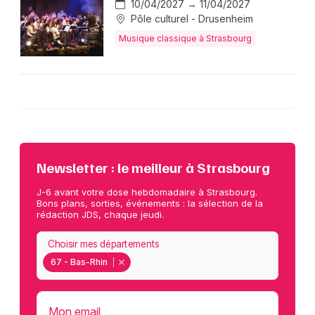
10/04/2027 → 11/04/2027
Pôle culturel - Drusenheim
Musique classique à Strasbourg
Newsletter : le meilleur à Strasbourg
J-6 avant votre dose hebdomadaire à Strasbourg.
Bons plans, sorties, événements : la sélection de la
rédaction JDS, chaque jeudi.
Choisir mes départements
67 - Bas-Rhin
Mon email