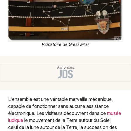
Musée dans le Grand Est
DR
Jeux concours
Planétaire de Gresswiller
Newsletter des sorties
Artistes en tournée
Actus à Strasbourg
Magazine à Strasbourg
L'ensemble est une véritable merveille mécanique,
capable de fonctionner sans aucune assistance
Actus tourisme & loisirs
électronique. Les visiteurs découvrent dans ce
musée
ludique
le mouvement de la Terre autour du Soleil,
Restaurants
celui de la lune autour de la Terre, la succession des