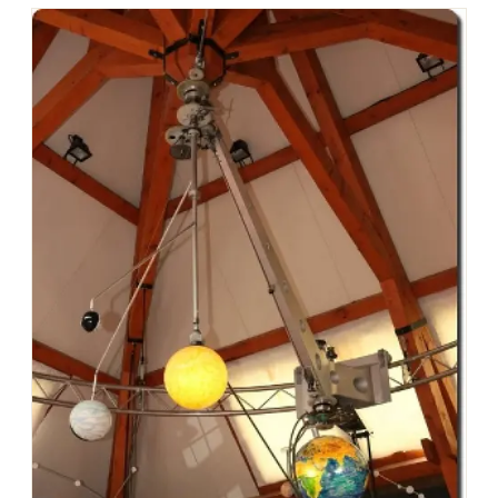
Montpellier
Spectacles
Nantes
Concerts
Nice
Paris
Sports
Strasbourg
Soirées
Toulouse
Sorties famille
Toutes les villes
Expos
Sorties & loisirs
Musée dans le Bas-Rhin
Musée en Alsace