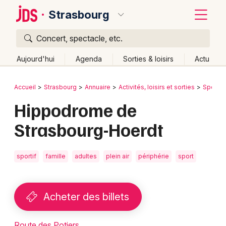
Strasbourg
Concert, spectacle, etc.
Quoi ?
Fermer
Aujourd'hui
Agenda
Sorties & loisirs
Actu
Où ?
Retour
Publier un événement
Accueil
Strasbourg
Annuaire
Activités, loisirs et sorties
Sport
Strasbourg et alentours
Bas-Rhin (67)
Alsace
Hippodrome de
Bordeaux
Partout
Près de moi
Changer de lieu
Strasbourg-Hoerdt
Colmar
Quand ?
Effacer les dates
Lille
Grands événements
Aujourd'hui
Demain
Ce week-end
Autre
sportif
famille
adultes
plein air
périphérie
sport
Lyon
Activité & Expérience
Marseille
Acheter des billets
Manifestations
Mulhouse
Foires & salons
Route des Potiers