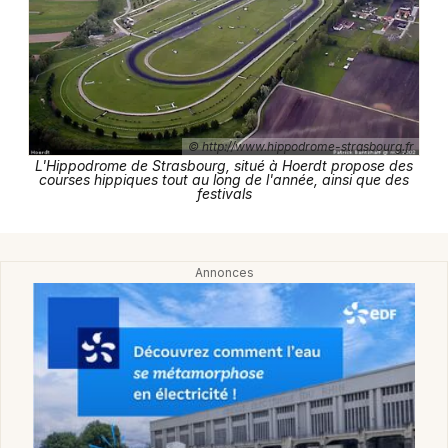
Hippodrome dans le Grand Est
Jeux concours
© http://www.hippodrome-strasbourg.fr
L'Hippodrome de Strasbourg, situé à Hoerdt propose des
courses hippiques tout au long de l'année, ainsi que des
Newsletter des sorties
festivals
Artistes en tournée
Actus à Strasbourg
Magazine à Strasbourg
Actus tourisme & loisirs
Restaurants