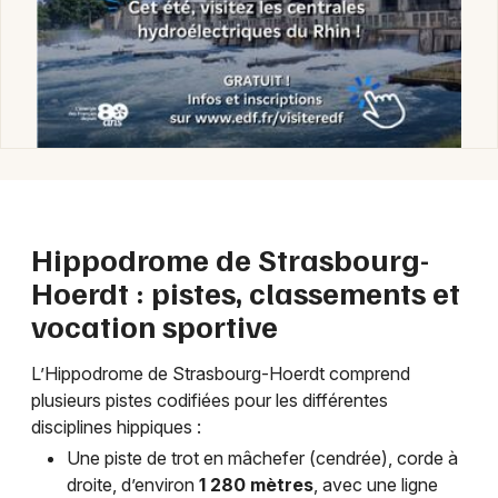
Choisir mes départements
Hippodrome de Strasbourg-
67 - Bas-Rhin
Hoerdt : pistes, classements et
vocation sportive
Mon email
L’Hippodrome de Strasbourg-Hoerdt comprend
Je m'abonne
plusieurs pistes codifiées pour les différentes
disciplines hippiques :
Une piste de trot en mâchefer (cendrée), corde à
droite, d’environ
1 280 mètres
, avec une ligne