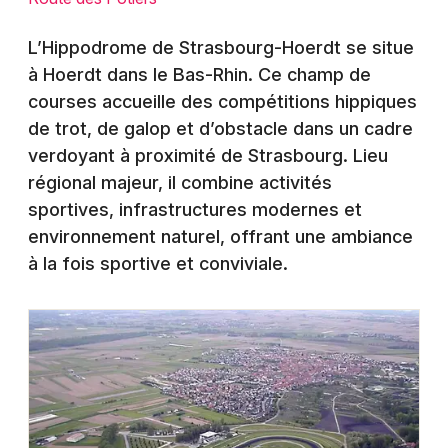
Montpellier
Spectacles
L’Hippodrome de Strasbourg-Hoerdt se situe
Nantes
à Hoerdt dans le Bas-Rhin. Ce champ de
Concerts
Nice
courses accueille des compétitions hippiques
de trot, de galop et d’obstacle dans un cadre
Paris
Sports
verdoyant à proximité de Strasbourg. Lieu
Strasbourg
régional majeur, il combine activités
Soirées
sportives, infrastructures modernes et
Toulouse
Sorties famille
environnement naturel, offrant une ambiance
Toutes les villes
à la fois sportive et conviviale.
Expos
Sorties & loisirs
Hippodrome dans le Bas-Rhin
Hippodrome en Alsace