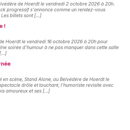
Salle de concert, spectacle dans le
lvédère de Hoerdt le vendredi 2 octobre 2026 à 20h.
rock progressif s'annonce comme un rendez-vous
Grand Est
Les billets sont […]
e !
de Hoerdt le vendredi 16 octobre 2026 à 20h pour
Jeux concours
 Une soirée d'humour à ne pas manquer dans cette salle
 […]
Newsletter des sorties
rnée
Artistes en tournée
l en scène, Stand Alone, au Belvédère de Hoerdt le
ectacle drôle et touchant, l'humoriste revisite avec
Actus à Strasbourg
ois amoureux et ses […]
Magazine à Strasbourg
Actus tourisme & loisirs
Restaurants