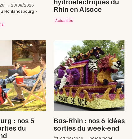
hydroélectriques du
26 → 23/08/2026
Rhin en Alsace
du Hohlandsbourg -
m
Actualités
ns
urg : nos 5
Bas-Rhin : nos 6 idées
orties du
sorties du week-end
nd
07/08/2026 → 09/08/2026