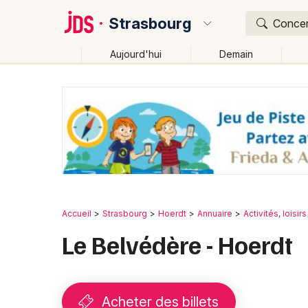
Strasbourg
Concert
Aujourd'hui
Demain
Quoi ?
Où ?
Strasbourg et alentours
Bas-Rhin (67)
Alsace
Changer de lieu
Accueil
Strasbourg
Hoerdt
Annuaire
Activités, loisirs
Le Belvédère - Hoerdt
Acheter des billets