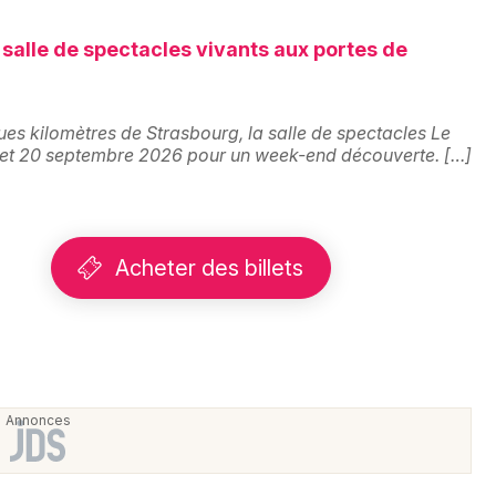
 salle de spectacles vivants aux portes de
ues kilomètres de Strasbourg, la salle de spectacles Le
9 et 20 septembre 2026 pour un week-end découverte. […]
Acheter des billets
Choisir mes départements
67 - Bas-Rhin
Mon email
Je m'abonne