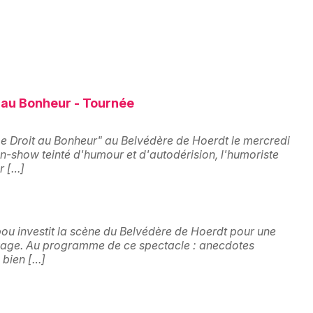
Spectacles
Mulhouse
Concerts
Montpellier
Nantes
Sports
Nice
Soirées
t au Bonheur - Tournée
Paris
Sorties famille
Le Droit au Bonheur" au Belvédère de Hoerdt le mercredi
Strasbourg
show teinté d'humour et d'autodérision, l'humoriste
r […]
Expos
Toulouse
Sorties & loisirs
Toutes les villes
bou investit la scène du Belvédère de Hoerdt pour une
Salle de concert, spectacle dans le Bas-
voyage. Au programme de ce spectacle : anecdotes
Rhin
 bien […]
Salle de concert, spectacle en Alsace