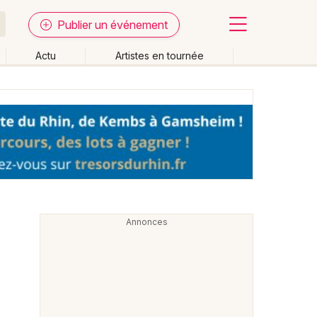
Publier un événement
Actu
Artistes en tournée
Fermer
Effacer les dates
week-end
Autre