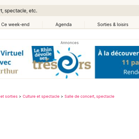
, spectacle, etc.
Ce week-end
Agenda
Sorties & loisirs
Retour
Publier un événement
Quand ?
Aujourd'hui
Demain
Ce 
Partout
Près de moi
Bordeaux
Grands événements
Colmar
Activité & Expérience
 et sorties
Culture et spectacle
Salle de concert, spectacle
Lille
Manifestations
Lyon
Foires & salons
Marseille