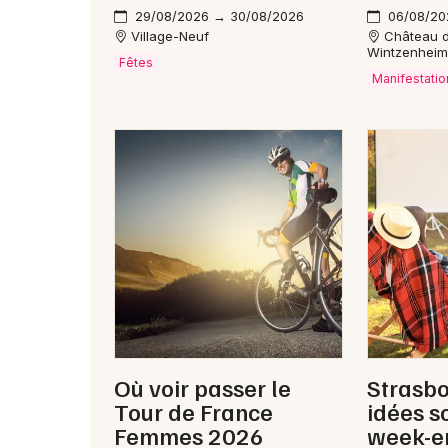
29/08/2026 → 30/08/2026
06/08/20
Village-Neuf
Château 
Wintzenhei
Fêtes
Manifestatio
Où voir passer le
Strasbo
Tour de France
idées s
Femmes 2026
week-e