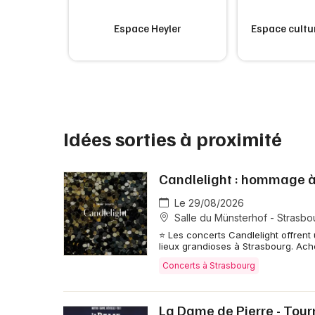
e
Espace Heyler
Espace cultur
Idées sorties à proximité
Candlelight : hommage à
Le 29/08/2026
Salle du Münsterhof - Strasbo
⭐ Les concerts Candlelight offrent
lieux grandioses à Strasbourg. Achè
Concerts à Strasbourg
La Dame de Pierre - Tou