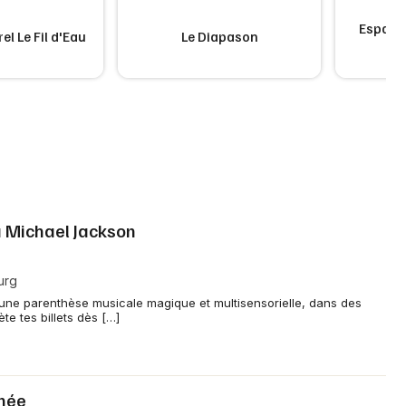
Espace 
el Le Fil d'Eau
Le Diapason
 Michael Jackson
urg
 une parenthèse musicale magique et multisensorielle, dans des
te tes billets dès […]
rnée