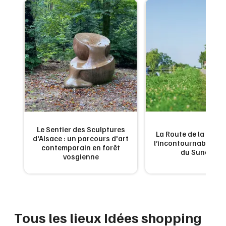
Montpellier
Spectacles
Nantes
Concerts
Nice
Paris
Sports
Strasbourg
Soirées
Toulouse
Sorties famille
Toutes les villes
Le Sentier des Sculptures
 de
La Route de la Carpe 
d'Alsace : un parcours d'art
Expos
ne
l’incontournable g
contemporain en forêt
du Sundgau
vosgienne
Sorties & loisirs
Idées shopping dans le Bas-Rhin
Tous les lieux Idées shopping
Idées shopping en Alsace