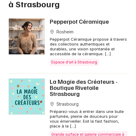
à Strasbourg
Idées shopping dans le Grand Est
Pepperpot Céramique
Rosheim
Pepperpot Céramique propose à travers
Jeux concours
des collections authentiques et
durables, une vision spontanée et
accessible de la céramique. […]
Newsletter des sorties
Espace d'art à Strasbourg
Artistes en tournée
La Magie des Créateurs -
Boutique Rivetoile
Actus à Strasbourg
Strasbourg
Magazine à Strasbourg
Strasbourg
Préparez-vous à entrer dans une bulle
parfumée, pleine de douceurs pour
Actus tourisme & loisirs
vous émerveiller. Exit la fast fashion,
place à la […]
Restaurants
Grande surface et galerie commerciale à