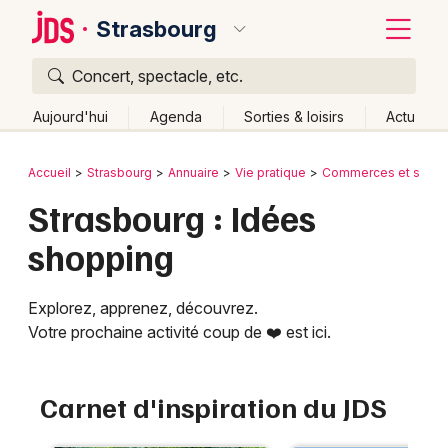
Strasbourg
Concert, spectacle, etc.
Quoi ?
Fermer
Aujourd'hui
Agenda
Sorties & loisirs
Actu
Où ?
Retour
Publier un événement
Accueil
Strasbourg
Annuaire
Vie pratique
Commerces et shopp
Strasbourg et alentours
Bas-Rhin (67)
Alsace
Strasbourg : Idées
Bordeaux
Partout
Près de moi
Changer de lieu
shopping
Colmar
Quand ?
Effacer les dates
Lille
Grands événements
Aujourd'hui
Demain
Ce week-end
Autre
Explorez, apprenez, découvrez.
Votre prochaine activité coup de ❤️ est ici.
Lyon
Activité & Expérience
Marseille
Manifestations
Carnet d'inspiration du JDS
Mulhouse
Foires & salons