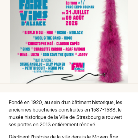
Musée dans le Grand Est
Jeux concours
Newsletter des sorties
Artistes en tournée
Actus à Strasbourg
Fondé en 1920, au sein d’un bâtiment historique, les
Magazine à Strasbourg
anciennes boucheries construites en 1587-1588, le
musée historique de la Ville de Strasbourg a rouvert
Actus tourisme & loisirs
ses portes en 2013 entièrement rénové.
Restaurants
Déclinant l’histoire de la ville depuis le Moyen Âge