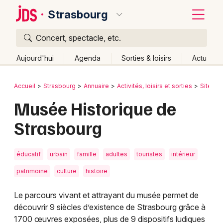
Strasbourg
Concert, spectacle, etc.
Quoi ?
Fermer
Aujourd'hui
Agenda
Sorties & loisirs
Actu
Où ?
Retour
Publier un événement
Accueil
Strasbourg
Annuaire
Activités, loisirs et sorties
Site tou
Strasbourg et alentours
Bas-Rhin (67)
Alsace
Musée Historique de
Bordeaux
Partout
Près de moi
Changer de lieu
Strasbourg
Colmar
Quand ?
Effacer les dates
Lille
Grands événements
Aujourd'hui
Demain
Ce week-end
Autre
éducatif
urbain
famille
adultes
touristes
intérieur
Lyon
Activité & Expérience
patrimoine
culture
histoire
Marseille
Le parcours vivant et attrayant du musée permet de
Manifestations
Mulhouse
découvrir 9 siècles d’existence de Strasbourg grâce à
1700 œuvres exposées, plus de 9 dispositifs ludiques
Foires & salons