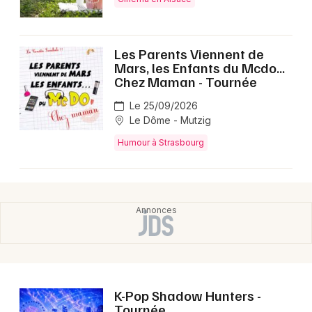
Montpellier
Spectacles
Nantes
Les Parents Viennent de
Concerts
Nice
Mars, les Enfants du Mcdo...
Chez Maman - Tournée
Paris
Sports
Le 25/09/2026
Strasbourg
Le Dôme - Mutzig
Soirées
Humour à Strasbourg
Toulouse
Sorties famille
Toutes les villes
Expos
Sorties & loisirs
Spectacles dans le Bas-Rhin
K-Pop Shadow Hunters -
Spectacles en Alsace
Tournée