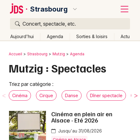
Strasbourg
Concert, spectacle, etc.
Quoi ?
Fermer
Aujourd'hui
Agenda
Sorties & loisirs
Actu
Où ?
Retour
Publier un événement
Accueil
Strasbourg
Mutzig
Agenda
Strasbourg et alentours
Bas-Rhin (67)
Alsace
Mutzig : Spectacles
Bordeaux
Partout
Près de moi
Changer de lieu
Colmar
Quand ?
Triez par catégorie :
Effacer les dates
Lille
Grands événements
Aujourd'hui
Demain
Ce week-end
Autre
Cinéma
Cirque
Danse
Dîner spectacle
Hu
Lyon
Activité & Expérience
Cinéma en plein air en
Marseille
Alsace - Eté 2026
Manifestations
Mulhouse
Jusqu'au 31/08/2026
Foires & salons
Cinéma en Alsace