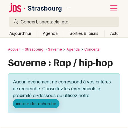
Strasbourg
Concert, spectacle, etc.
Quoi ?
Fermer
Aujourd'hui
Agenda
Sorties & loisirs
Actu
Où ?
Retour
Publier un événement
Accueil
Strasbourg
Saverne
Agenda
Concerts
Strasbourg et alentours
Bas-Rhin (67)
Alsace
Saverne : Rap / hip-hop
Bordeaux
Partout
Près de moi
Changer de lieu
Colmar
Quand ?
Effacer les dates
Aucun événement ne correspond à vos critères
Lille
Grands événements
Aujourd'hui
Demain
Ce week-end
Autre
de recherche. Consultez les événéments à
Lyon
proximité ci-dessous ou utilisez notre
Activité & Expérience
moteur de recherche
Marseille
Manifestations
Mulhouse
Foires & salons