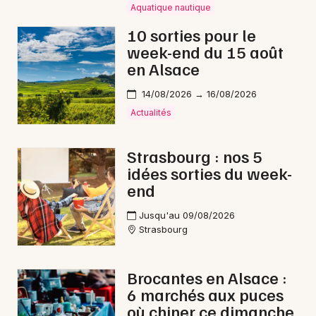
Aquatique nautique
Rap dans le Grand Est
10 sorties pour le
week-end du 15 août
en Alsace
14/08/2026 → 16/08/2026
Jeux concours
Actualités
Newsletter des sorties
Strasbourg : nos 5
idées sorties du week-
Artistes en tournée
end
Actus à Strasbourg
Jusqu'au 09/08/2026
Strasbourg
Magazine à Strasbourg
Actus tourisme & loisirs
Brocantes en Alsace :
6 marchés aux puces
Restaurants
où chiner ce dimanche