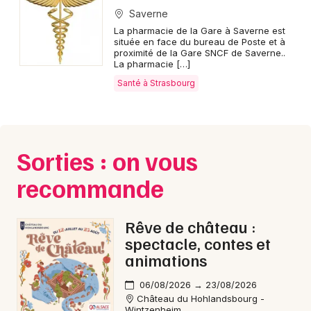
Saverne
Santé dans le Grand Est
La pharmacie de la Gare à Saverne est
située en face du bureau de Poste et à
proximité de la Gare SNCF de Saverne..
La pharmacie […]
Santé à Strasbourg
Jeux concours
Newsletter des sorties
Sorties : on vous
Artistes en tournée
recommande
Actus à Strasbourg
Rêve de château :
Magazine à Strasbourg
spectacle, contes et
animations
Actus tourisme & loisirs
06/08/2026 → 23/08/2026
Château du Hohlandsbourg -
Restaurants
Wintzenheim