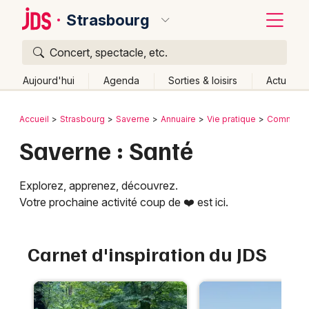
Strasbourg
Concert, spectacle, etc.
Quoi ?
Fermer
Aujourd'hui
Agenda
Sorties & loisirs
Actu
Où ?
Retour
Publier un événement
Accueil
Strasbourg
Saverne
Annuaire
Vie pratique
Commerce
Strasbourg et alentours
Bas-Rhin (67)
Alsace
Saverne : Santé
Bordeaux
Partout
Près de moi
Changer de lieu
Colmar
Quand ?
Explorez, apprenez, découvrez.
Effacer les dates
Lille
Votre prochaine activité coup de ❤️ est ici.
Grands événements
Aujourd'hui
Demain
Ce week-end
Autre
Lyon
Activité & Expérience
Carnet d'inspiration du JDS
Marseille
Manifestations
Mulhouse
Foires & salons