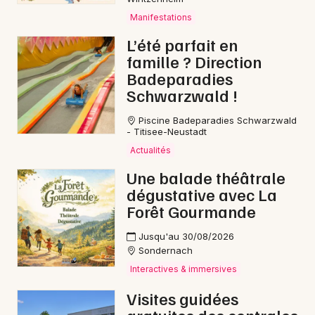
Manifestations
L’été parfait en
famille ? Direction
Badeparadies
Schwarzwald !
Piscine Badeparadies Schwarzwald
- Titisee-Neustadt
Choisir mes départements
Actualités
67 - Bas-Rhin
Une balade théâtrale
dégustative avec La
Mon email
Forêt Gourmande
Jusqu'au 30/08/2026
Je m'abonne
Sondernach
Interactives & immersives
Visites guidées