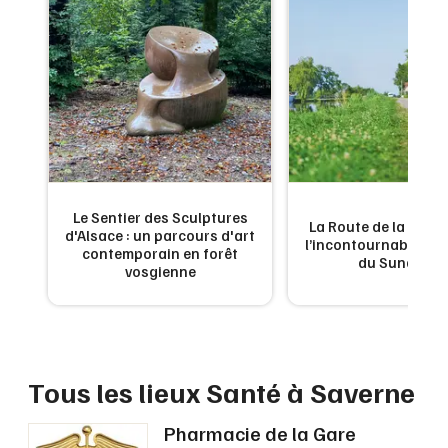
Montpellier
Spectacles
Nantes
Concerts
Nice
Paris
Sports
Strasbourg
Soirées
Toulouse
Le Sentier des Sculptures
 de
La Route de la Carpe 
Sorties famille
d'Alsace : un parcours d'art
ne
l’incontournable g
contemporain en forêt
Toutes les villes
du Sundgau
vosgienne
Expos
Sorties & loisirs
Santé dans le Bas-Rhin
Tous les lieux Santé à Saverne
Santé en Alsace
Pharmacie de la Gare