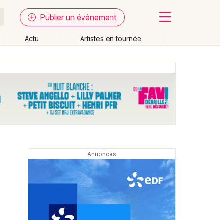
Publier un événement
Actu
Artistes en tournée
Fermer
Effacer les dates
week-end
Autre