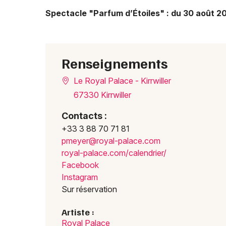
Spectacle "Parfum d’Étoiles" : du 30 août 20
Renseignements
Le Royal Palace - Kirrwiller
67330 Kirrwiller
Contacts :
+33 3 88 70 71 81
pmeye
r@roy
al-pa
lace.
com
royal
-pala
ce.co
m/cal
endri
er/
Facebook
Instagram
Sur réservation
Artiste :
Royal Palace