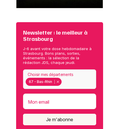
Newsletter : le meilleur à
Strasbourg
J-6 avant votre dose hebdomadaire à
Strasbourg. Bons plans, sorties,
événements : la sélection de la
rédaction JDS, chaque jeudi.
Choisir mes départements
67 - Bas-Rhin
Mon email
Je m'abonne