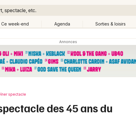
, spectacle, etc.
Ce week-end
Agenda
Sorties & loisirs
Retour
Publier un événement
Quand ?
Aujourd'hui
Demain
Ce 
Partout
Près de moi
Bordeaux
Grands événements
Colmar
Activité & Expérience
îner spectacle
Lille
 spectacle des 45 ans du
Manifestations
Lyon
Foires & salons
Marseille