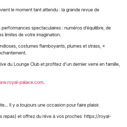
vient le moment tant attendu : la grande revue de
 performances spectaculaires : numéros d’équilibre, de
Jeux concours
s limites de votre imagination.
Newsletter des sorties
ndioses, costumes flamboyants, plumes et strass, «
enchantement.
Artistes en tournée
 du Lounge Club et profitez d'un dernier verre en famille,
Actus à Strasbourg
www.royal-palace.com
.
Magazine à Strasbourg
Actus tourisme & loisirs
te... Il y a toujours une occasion pour faire plaisir.
Restaurants
repas) et offrez du rêve à vos proches https://royal-