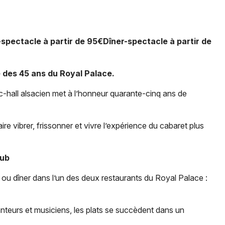
Spectacles
Mulhouse
Concerts
Montpellier
spectacle à partir de 95€Dîner-spectacle à partir de
Nantes
Sports
Nice
e des 45 ans du Royal Palace.
Soirées
Paris
c-hall alsacien met à l’honneur quarante-cinq ans de
Sorties famille
Strasbourg
Expos
 vibrer, frissonner et vivre l’expérience du cabaret plus
Toulouse
Sorties & loisirs
Toutes les villes
lub
Dîner spectacle dans le Bas-Rhin
ou dîner dans l’un des deux restaurants du Royal Palace :
Dîner spectacle en Alsace
teurs et musiciens, les plats se succèdent dans un
Dîner spectacle dans le Grand Est