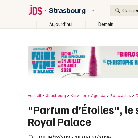
Strasbourg
Concert
Aujourd'hui
Demain
Quoi ?
Où ?
Strasbourg et alentours
Bas-Rhin (67)
Alsace
Changer de lieu
Accueil
Strasbourg
Kirrwiller
Agenda
Spectacles
D
"Parfum d’Étoiles", le
Royal Palace
Du 19/12/2025 au 05/07/2026