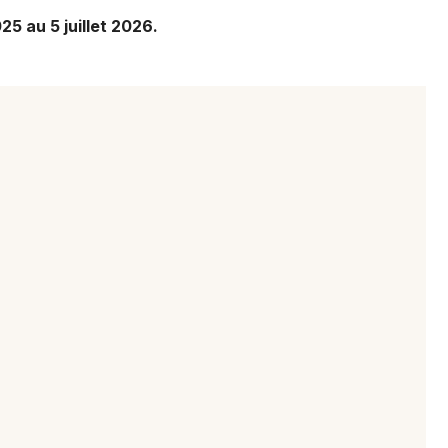
25 au 5 juillet 2026.
Choisir mes départements
67 - Bas-Rhin
Mon email
Je m'abonne