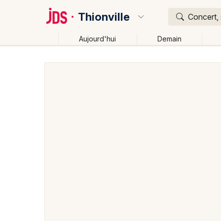
Thionville
Concert, 
Aujourd'hui
Demain
Quoi ?
Où ?
Thionville et alentours
Moselle (57)
Lorraine
P
Changer de lieu