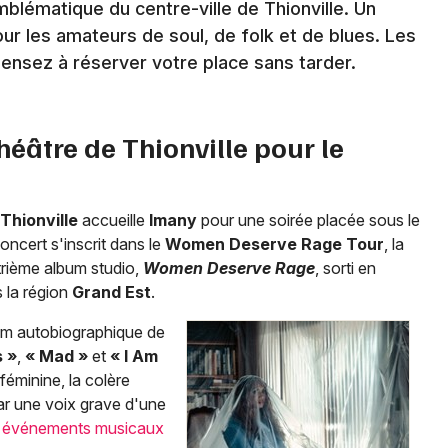
blématique du centre-ville de Thionville. Un
r les amateurs de soul, de folk et de blues. Les
pensez à réserver votre place sans tarder.
Newsletter des sorties
héâtre de Thionville pour le
Artistes en tournée
Actus à Thionville
Thionville
accueille
Imany
pour une soirée placée sous le
oncert s'inscrit dans le
Women Deserve Rage Tour
, la
Magazine à Thionville
rième album studio,
Women Deserve Rage
, sorti en
 la région
Grand Est
.
lbum autobiographique de
 »
,
« Mad »
et
« I Am
 féminine, la colère
ar une voix grave d'une
t événements musicaux