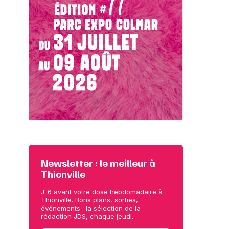
Newsletter : le meilleur à
Thionville
J-6 avant votre dose hebdomadaire à
Thionville. Bons plans, sorties,
événements : la sélection de la
rédaction JDS, chaque jeudi.