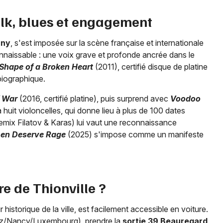
olk, blues et engagement
any
, s'est imposée sur la scène française et internationale
nnaissable : une voix grave et profonde ancrée dans le
Shape of a Broken Heart
(2011), certifié disque de platine
biographique.
f War
(2016, certifié platine), puis surprend avec
Voodoo
huit violoncelles, qui donne lieu à plus de 100 dates
emix Filatov & Karas) lui vaut une reconnaissance
n Deserve Rage
(2025) s'impose comme un manifeste
 de Thionville ?
 historique de la ville, est facilement accessible en voiture.
z/Nancy/Luxembourg), prendre la
sortie 39 Beauregard
,