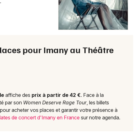
.
Choisir mes départements
57 - Moselle
Mon email
s places pour Imany au Théâtre
Je m'abonne
le
affiche des
prix à partir de 42 €
. Face à la
ité par son
Women Deserve Rage Tour
, les billets
 pour acheter vos places et garantir votre présence à
 dates de concert d'Imany en France
sur notre agenda.