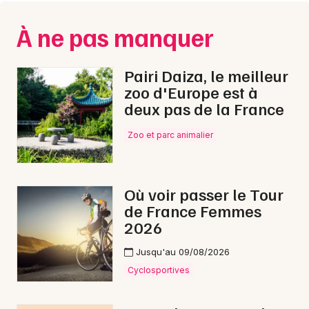
Montpellier
Spectacles
À ne pas manquer
Nantes
Concerts
Nice
Pairi Daiza, le meilleur
zoo d'Europe est à
Paris
Sports
deux pas de la France
Strasbourg
Soirées
Zoo et parc animalier
Toulouse
Sorties famille
Toutes les villes
Où voir passer le Tour
Expos
de France Femmes
2026
Sorties & loisirs
Jusqu'au 09/08/2026
Cyclosportives en Moselle
Cyclosportives
Cyclosportives en Lorraine