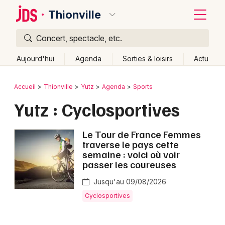
Thionville
Concert, spectacle, etc.
Quoi ?
Fermer
Aujourd'hui
Agenda
Sorties & loisirs
Actu
Où ?
Retour
Publier un événement
Accueil
Thionville
Yutz
Agenda
Sports
Thionville et alentours
Moselle (57)
Lorraine
Yutz : Cyclosportives
Bordeaux
Partout
Près de moi
Changer de lieu
Colmar
Le Tour de France Femmes
Quand ?
Effacer les dates
traverse le pays cette
Lille
Grands événements
Aujourd'hui
Demain
Ce week-end
Autre
semaine : voici où voir
passer les coureuses
Lyon
Activité & Expérience
Jusqu'au 09/08/2026
Marseille
Manifestations
Cyclosportives
Mulhouse
Foires & salons