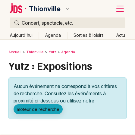
Thionville
Concert, spectacle, etc.
Quoi ?
Fermer
Aujourd'hui
Agenda
Sorties & loisirs
Actu
Où ?
Retour
Publier un événement
Accueil
Thionville
Yutz
Agenda
Thionville et alentours
Moselle (57)
Lorraine
Yutz : Expositions
Bordeaux
Partout
Près de moi
Changer de lieu
Colmar
Quand ?
Effacer les dates
Aucun événement ne correspond à vos critères
Lille
Grands événements
Aujourd'hui
Demain
Ce week-end
Autre
de recherche. Consultez les événéments à
Lyon
proximité ci-dessous ou utilisez notre
Activité & Expérience
moteur de recherche
Marseille
Manifestations
Mulhouse
Foires & salons