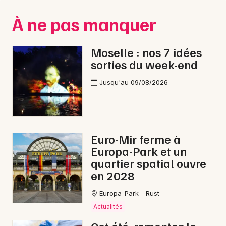
Montpellier
À ne pas manquer
Spectacles
Nantes
Concerts
Nice
Moselle : nos 7 idées
sorties du week-end
Paris
Sports
Jusqu'au 09/08/2026
Strasbourg
Soirées
Toulouse
Sorties famille
Toutes les villes
Euro-Mir ferme à
Expos
Europa-Park et un
quartier spatial ouvre
Sorties & loisirs
en 2028
Expos en Moselle
Europa-Park - Rust
Actualités
Expos en Lorraine