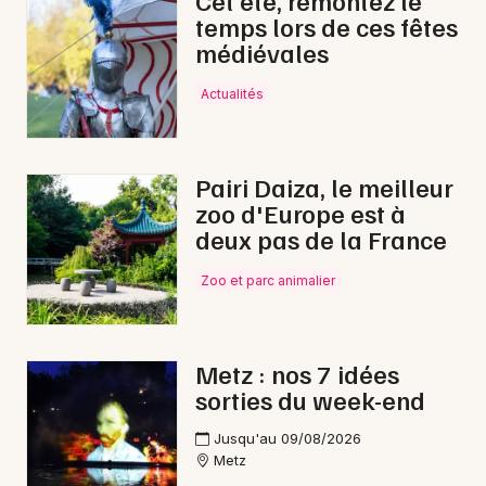
Cet été, remontez le
temps lors de ces fêtes
Expos dans le Grand Est
médiévales
Actualités
Newsletter des sorties
Pairi Daiza, le meilleur
zoo d'Europe est à
Artistes en tournée
deux pas de la France
Actus à Thionville
Zoo et parc animalier
Magazine à Thionville
Metz : nos 7 idées
sorties du week-end
Jusqu'au 09/08/2026
Metz