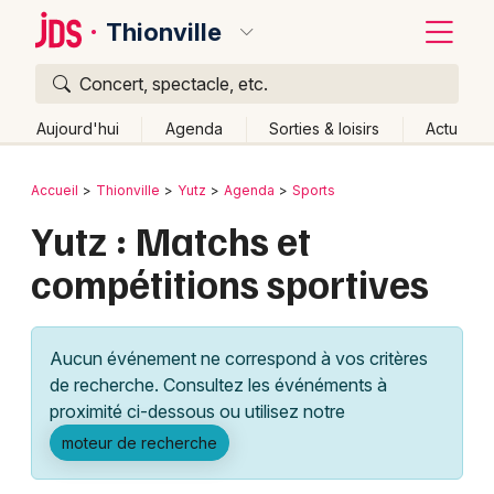
Thionville
Concert, spectacle, etc.
Quoi ?
Fermer
Aujourd'hui
Agenda
Sorties & loisirs
Actu
Où ?
Retour
Publier un événement
Accueil
Thionville
Yutz
Agenda
Sports
Thionville et alentours
Moselle (57)
Lorraine
Yutz : Matchs et
Bordeaux
Partout
Près de moi
Changer de lieu
compétitions sportives
Colmar
Quand ?
Effacer les dates
Lille
Grands événements
Aujourd'hui
Demain
Ce week-end
Autre
Aucun événement ne correspond à vos critères
Lyon
Activité & Expérience
de recherche. Consultez les événéments à
proximité ci-dessous ou utilisez notre
Marseille
Manifestations
moteur de recherche
Mulhouse
Foires & salons