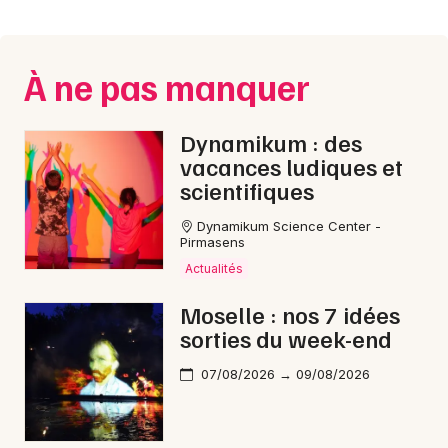
Montpellier
Spectacles
Nantes
À ne pas manquer
Concerts
Nice
Paris
Sports
Dynamikum : des
vacances ludiques et
Strasbourg
Soirées
scientifiques
Toulouse
Dynamikum Science Center -
Sorties famille
Pirmasens
Toutes les villes
Actualités
Expos
Moselle : nos 7 idées
Sorties & loisirs
sorties du week-end
Matchs en Moselle
07/08/2026 → 09/08/2026
Matchs en Lorraine