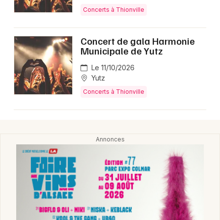
Montpellier
Concerts à Thionville
Spectacles
Nantes
Concert de gala Harmonie
Concerts
Nice
Municipale de Yutz
Paris
Sports
Le 11/10/2026
Yutz
Strasbourg
Soirées
Concerts à Thionville
Toulouse
Sorties famille
Toutes les villes
Expos
Sorties & loisirs
Concerts en Moselle
Concerts en Lorraine