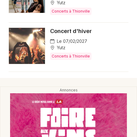
Yutz
Concerts à Thionville
Choisir mes départements
57 - Moselle
Concert d'hiver
Le 07/02/2027
Mon email
Yutz
Concerts à Thionville
Je m'abonne