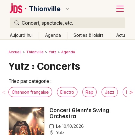
Thionville
Concert, spectacle, etc.
Quoi ?
Fermer
Aujourd'hui
Agenda
Sorties & loisirs
Actu
Où ?
Retour
Publier un événement
Accueil
Thionville
Yutz
Agenda
Thionville et alentours
Moselle (57)
Lorraine
Yutz : Concerts
Bordeaux
Partout
Près de moi
Changer de lieu
Colmar
Quand ?
Triez par catégorie :
Effacer les dates
Lille
Grands événements
Aujourd'hui
Demain
Ce week-end
Autre
Chanson française
Electro
Rap
Jazz
Musi
Lyon
Activité & Expérience
Concert Glenn's Swing
Marseille
Orchestra
Manifestations
Mulhouse
Le 10/10/2026
Foires & salons
Yutz