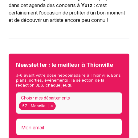
dans cet agenda des concerts à
Yutz
: c’est
certainement l’occasion de profiter d’un bon moment
et de découvrir un artiste encore peu connu !
Newsletter : le meilleur à Thionville
J-6 avant votre dose hebdomadaire à Thionville. Bons
plans, sorties, événements : la sélection de la
rédaction JDS, chaque jeudi.
Choisir mes départements
57 - Moselle
Mon email