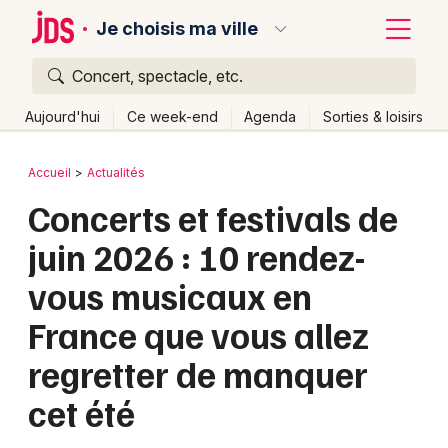
Je choisis ma ville
Concert, spectacle, etc.
Quoi ?
Fermer
Aujourd'hui
Ce week-end
Agenda
Sorties & loisirs
Où ?
Retour
Publier un événement
Accueil
Actualités
Partout
Près de moi
Changer de lieu
Concerts et festivals de
Bordeaux
Quand ?
Effacer les dates
juin 2026 : 10 rendez-
Colmar
Aujourd'hui
Demain
Ce week-end
Autre
vous musicaux en
Lille
Grands événements
France que vous allez
Lyon
Activité & Expérience
regretter de manquer
Marseille
Manifestations
cet été
Mulhouse
Foires & salons