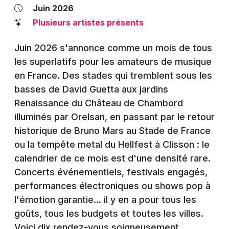
Montpellier
Juin 2026
Spectacles
Plusieurs artistes présents
Nantes
Concerts
Nice
Juin 2026 s'annonce comme un mois de tous
les superlatifs pour les amateurs de musique
Paris
Sports
en France. Des stades qui tremblent sous les
Strasbourg
basses de David Guetta aux jardins
Soirées
Renaissance du Château de Chambord
Toulouse
illuminés par Orelsan, en passant par le retour
Sorties famille
Toutes les villes
historique de Bruno Mars au Stade de France
Expos
ou la tempête metal du Hellfest à Clisson : le
calendrier de ce mois est d'une densité rare.
Sorties & loisirs
Concerts événementiels, festivals engagés,
performances électroniques ou shows pop à
l'émotion garantie… il y en a pour tous les
goûts, tous les budgets et toutes les villes.
Voici dix rendez-vous soigneusement