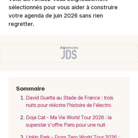
Newsletter des sorties
sélectionnés pour vous aider à construire
votre agenda de juin 2026 sans rien
Artistes en tournée
regretter.
Actualités
Magazine
Sommaire
David Guetta au Stade de France : trois
nuits pour réécrire l'histoire de l'électro
Choisir mes départements
Doja Cat - Ma Vie World Tour 2026 : la
superstar s'offre Paris pour une nuit
Linkin Park - From Zero World Tour 2026 :