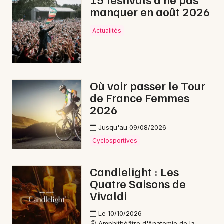
manquer en août 2026
Nature en Occitanie
Actualités
Newsletter des sorties
Où voir passer le Tour
de France Femmes
Artistes en tournée
2026
Actus à Agde
Jusqu'au 09/08/2026
Cyclosportives
Magazine à Agde
Candlelight : Les
Quatre Saisons de
Vivaldi
Le 10/10/2026
Amphithéâtre d'Anatomie de la