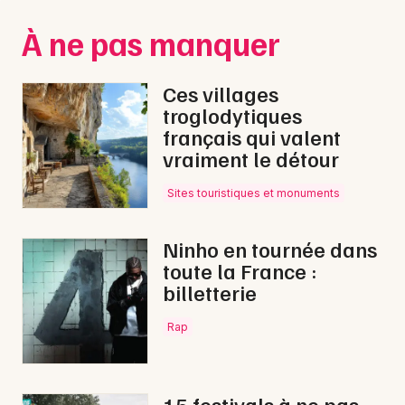
Montpellier
À ne pas manquer
Spectacles
Nantes
Concerts
Nice
Ces villages
troglodytiques
Paris
Sports
français qui valent
vraiment le détour
Strasbourg
Soirées
Toulouse
Sites touristiques et monuments
Sorties famille
Toutes les villes
Ninho en tournée dans
Expos
toute la France :
billetterie
Sorties & loisirs
Rap
Nature dans l' Hérault
Nature en Languedoc-Roussillon
15 festivals à ne pas