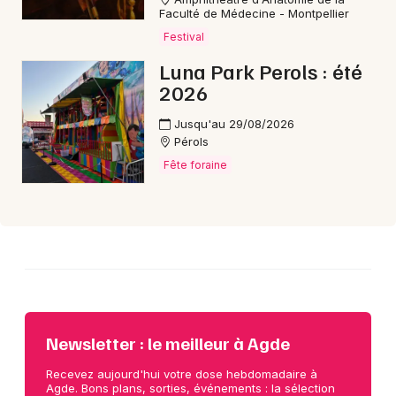
Faculté de Médecine - Montpellier
Festival
Choisir mes départements
Luna Park Perols : été
34 - Hérault
2026
Jusqu'au 29/08/2026
Mon email
Pérols
Fête foraine
Je m'abonne
Newsletter : le meilleur à Agde
Recevez aujourd'hui votre dose hebdomadaire à
Agde. Bons plans, sorties, événements : la sélection