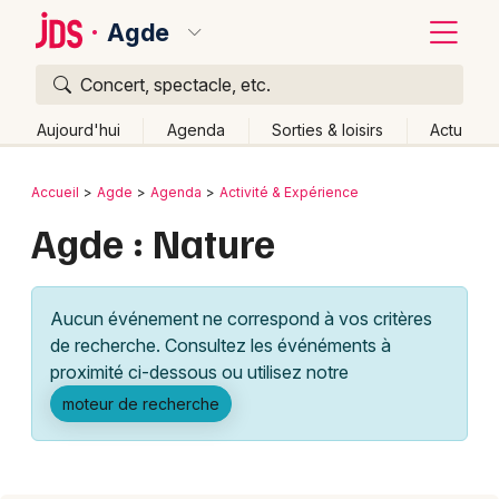
Agde
Concert, spectacle, etc.
Quoi ?
Fermer
Aujourd'hui
Agenda
Sorties & loisirs
Actu
Où ?
Retour
Publier un événement
Accueil
Agde
Agenda
Activité & Expérience
Agde et alentours
Hérault (34)
Languedoc-Roussillon
Agde : Nature
Bordeaux
Partout
Près de moi
Changer de lieu
Colmar
Quand ?
Effacer les dates
Aucun événement ne correspond à vos critères
Lille
Grands événements
Aujourd'hui
Demain
Ce week-end
Autre
de recherche. Consultez les événéments à
Lyon
proximité ci-dessous ou utilisez notre
Activité & Expérience
moteur de recherche
Marseille
Manifestations
Mulhouse
Foires & salons