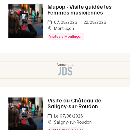
Montpellier
Mupop - Visite guidée les
Femmes musiciennes
Spectacles
Nantes
07/08/2026 → 22/08/2026
Concerts
Nice
Montluçon
Visites à Montluçon
Paris
Sports
Strasbourg
Soirées
Toulouse
Sorties famille
Toutes les villes
Expos
Sorties & loisirs
Visite du Château de
Saligny-sur-Roudon
Visites en Auvergne
Le 07/08/2026
Saligny-sur-Roudon
Visites en Auvergne-Rhône-Alpes