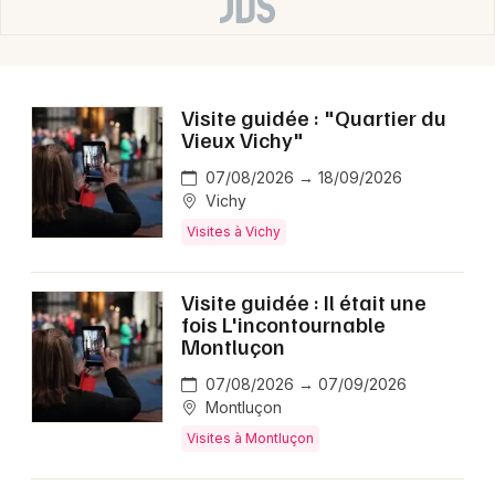
Choisir mes départements
03 - Allier
Mon email
Visite guidée : "Quartier du
Vieux Vichy"
07/08/2026 → 18/09/2026
Je m'abonne
Vichy
Visites à Vichy
Visite guidée : Il était une
fois L'incontournable
Montluçon
07/08/2026 → 07/09/2026
Montluçon
Visites à Montluçon