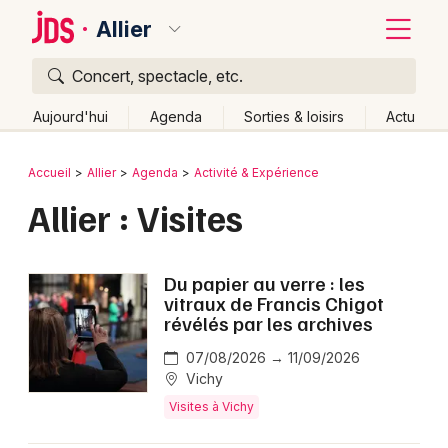
Allier
Concert, spectacle, etc.
Quoi ?
Fermer
Aujourd'hui
Agenda
Sorties & loisirs
Actu
Où ?
Retour
Publier un événement
Accueil
Allier
Agenda
Activité & Expérience
Allier (03)
Auvergne
Partout
Près de moi
Allier : Visites
Bordeaux
Changer de lieu
Colmar
Quand ?
Effacer les dates
Du papier au verre : les
Lille
Grands événements
Aujourd'hui
Demain
Ce week-end
Autre
vitraux de Francis Chigot
révélés par les archives
Lyon
Activité & Expérience
07/08/2026 → 11/09/2026
Marseille
Vichy
Manifestations
Visites à Vichy
Mulhouse
Foires & salons