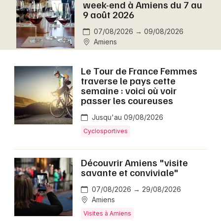
week-end à Amiens du 7 au
Montpellier
9 août 2026
Spectacles
Nantes
07/08/2026 → 09/08/2026
Amiens
Concerts
Nice
Paris
Sports
Le Tour de France Femmes
traverse le pays cette
Strasbourg
semaine : voici où voir
Soirées
passer les coureuses
Toulouse
Sorties famille
Jusqu'au 09/08/2026
Toutes les villes
Cyclosportives
Expos
Découvrir Amiens "visite
Sorties & loisirs
savante et conviviale"
Aujourd'hui dans la Somme
07/08/2026 → 29/08/2026
Amiens
Aujourd'hui en Picardie
Visites à Amiens