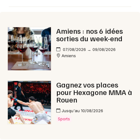
Aujourd'hui dans les Hauts-de-France
Amiens : nos 6 idées
sorties du week-end
Newsletter des sorties
07/08/2026 → 09/08/2026
Amiens
Artistes en tournée
Actus à Amiens
Gagnez vos places
pour Hexagone MMA à
Magazine à Amiens
Rouen
Jusqu'au 10/08/2026
Sports