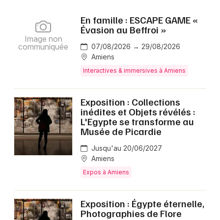
En famille : ESCAPE GAME «
Choisir mes départements
Évasion au Beffroi »
Image non
80 - Somme
communiquée
07/08/2026 → 29/08/2026
Amiens
Interactives & immersives à Amiens
Mon email
Exposition : Collections
Je m'abonne
inédites et Objets révélés :
L'Egypte se transforme au
Musée de Picardie
Jusqu'au 20/06/2027
Amiens
Expos à Amiens
Exposition : Égypte éternelle,
Photographies de Flore