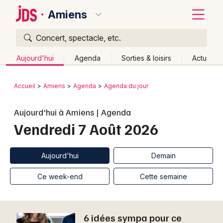
Amiens
Concert, spectacle, etc.
Quoi ?
Fermer
Aujourd'hui
Agenda
Sorties & loisirs
Actu
Où ?
Retour
Publier un événement
Accueil
Amiens
Agenda
Agenda du jour
Amiens et alentours
Somme (80)
Picardie
Partout
Bordeaux
Aujourd'hui à Amiens | Agenda
Près de moi
Changer de lieu
Vendredi 7 Août 2026
Colmar
Quand ?
Effacer les dates
Lille
Grands événements
Aujourd'hui
Demain
Ce week-end
Autre
Aujourd'hui
Demain
Lyon
Activité & Expérience
Ce week-end
Cette semaine
Marseille
Manifestations
Mulhouse
6 idées sympa pour ce
Foires & salons