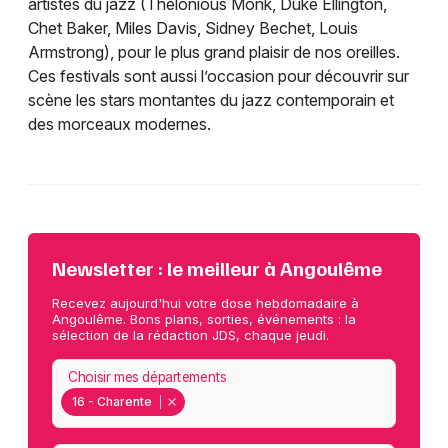
artistes du jazz (Thelonious Monk, Duke Ellington,
Chet Baker, Miles Davis, Sidney Bechet, Louis
Armstrong), pour le plus grand plaisir de nos oreilles.
Ces festivals sont aussi l’occasion pour découvrir sur
scène les stars montantes du jazz contemporain et
des morceaux modernes.
Newsletter : le meilleur à Angoulême
Recevez aujourd'hui votre dose hebdomadaire à
Angoulême. Bons plans, sorties, événements : la
sélection de la rédaction JDS, chaque jeudi.
Choisir mes départements
16 - Charente