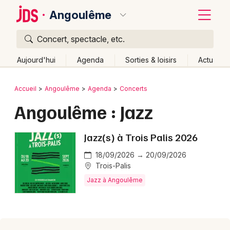
Angoulême
Concert, spectacle, etc.
Quoi ?
Fermer
Aujourd'hui
Agenda
Sorties & loisirs
Actu
Où ?
Retour
Publier un événement
Accueil
Angoulême
Agenda
Concerts
Angoulême et alentours
Charente (16)
Angoulême : Jazz
Bordeaux
Poitou-Charente
Partout
Près de moi
Changer de lieu
Colmar
Jazz(s) à Trois Palis 2026
Quand ?
Effacer les dates
Lille
Grands événements
Aujourd'hui
Demain
Ce week-end
Autre
18/09/2026 → 20/09/2026
Trois-Palis
Lyon
Activité & Expérience
Jazz à Angoulême
Marseille
Manifestations
Mulhouse
Foires & salons