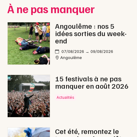
Montpellier
À ne pas manquer
Spectacles
Nantes
Angoulême : nos 5
Concerts
Nice
idées sorties du week-
end
Paris
Sports
07/08/2026 → 09/08/2026
Strasbourg
Soirées
Angoulême
Toulouse
Sorties famille
15 festivals à ne pas
Toutes les villes
manquer en août 2026
Expos
Actualités
Sorties & loisirs
Jazz en Charente
Cet été, remontez le
Jazz en Poitou-Charente