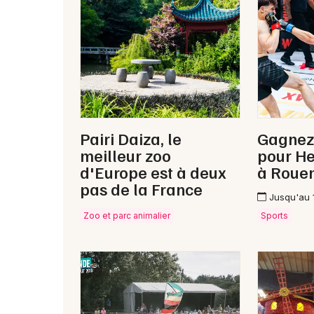
Pairi Daiza, le
Gagnez
meilleur zoo
pour H
d'Europe est à deux
à Roue
pas de la France
Jusqu'au 
Zoo et parc animalier
Sports