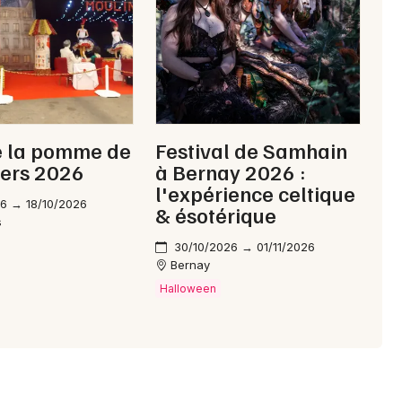
Choisir mes départements
61 - Orne
Mon email
e la pomme de
Festival de Samhain
iers 2026
à Bernay 2026 :
l'expérience celtique
Je m'abonne
6 → 18/10/2026
& ésotérique
s
30/10/2026 → 01/11/2026
Bernay
Halloween