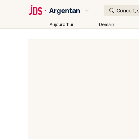
Argentan
Concert, s
Aujourd'hui
Demain
Quoi ?
Où ?
Argentan et alentours
Orne (61)
Basse-Normandi
Changer de lieu