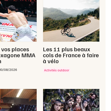
Newsletter des sorties
Artistes en tournée
 vos places
Les 11 plus beaux
Actus à Argentan
exagone MMA
cols de France à faire
n
à vélo
Magazine à Argentan
10/08/2026
Activités outdoor