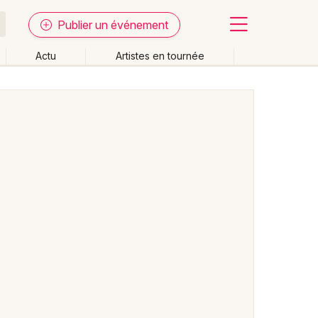
Publier un événement
Actu
Artistes en tournée
Fermer
Effacer les dates
week-end
Autre