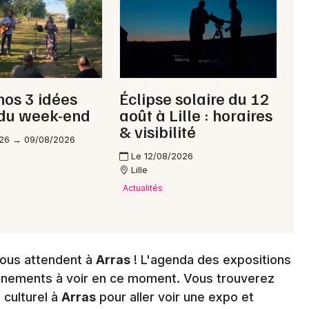
Choisir mes départements
62 - Pas-de-Calais
Mon email
 nos 3 idées
Éclipse solaire du 12
 du week-end
août à Lille : horaires
Je m'abonne
& visibilité
26 → 09/08/2026
Le 12/08/2026
Lille
Actualités
vous attendent à
Arras
! L'agenda des expositions
énements à voir en ce moment. Vous trouverez
culturel à
Arras
pour aller voir une expo et