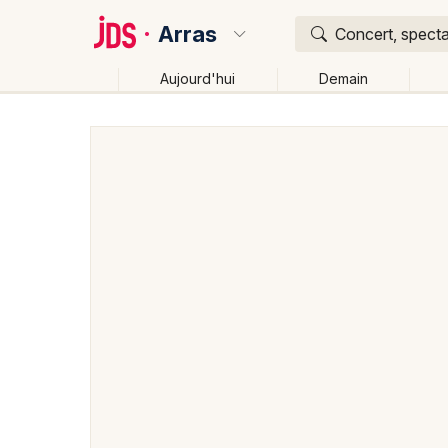
Arras
Concert, specta
Aujourd'hui
Demain
Quoi ?
Où ?
Arras et alentours
Pas-de-Calais (62)
Nord-Pas-d
Près de moi
Changer de lieu