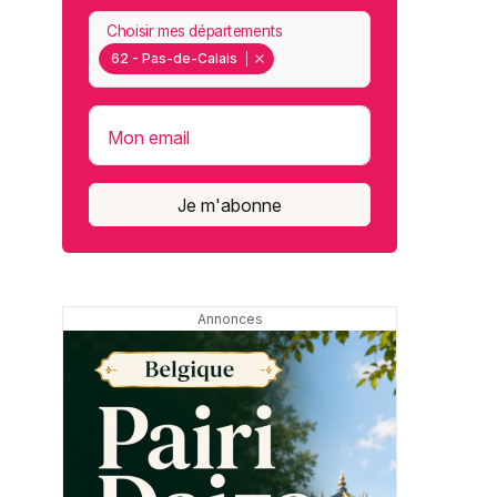
Choisir mes départements
62 - Pas-de-Calais
Mon email
Je m'abonne