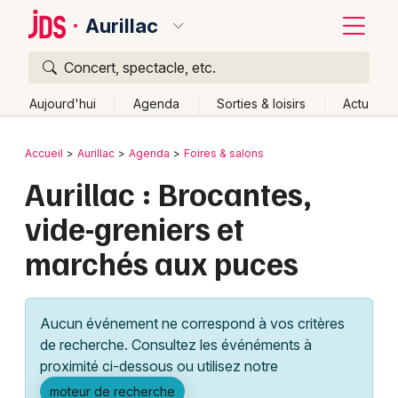
Aurillac
Concert, spectacle, etc.
Quoi ?
Fermer
Aujourd'hui
Agenda
Sorties & loisirs
Actu
Où ?
Retour
Publier un événement
Accueil
Aurillac
Agenda
Foires & salons
Aurillac et alentours
Cantal (15)
Auvergne
Partout
Aurillac : Brocantes,
Bordeaux
Près de moi
Changer de lieu
vide-greniers et
Colmar
Quand ?
Effacer les dates
marchés aux puces
Lille
Grands événements
Aujourd'hui
Demain
Ce week-end
Autre
Lyon
Activité & Expérience
Aucun événement ne correspond à vos critères
Marseille
de recherche. Consultez les événéments à
Manifestations
proximité ci-dessous ou utilisez notre
Mulhouse
Foires & salons
moteur de recherche