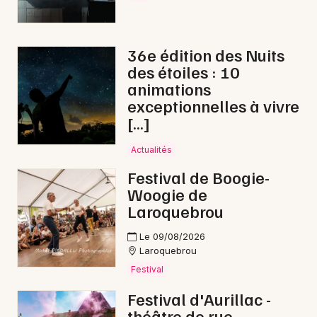
Brocantes en Auvergne-Rhône-Alpes
36e édition des Nuits
des étoiles : 10
animations
exceptionnelles à vivre
Newsletter des sorties
[…]
Artistes en tournée
Actualités
Actus à Aurillac
Festival de Boogie-
Woogie de
Magazine à Aurillac
Laroquebrou
Le 09/08/2026
Laroquebrou
Festival
Festival d'Aurillac -
théâtre de rue