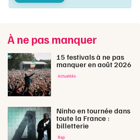
Montpellier
Spectacles
Nantes
Concerts
Nice
À ne pas manquer
Paris
Sports
Strasbourg
15 festivals à ne pas
Soirées
manquer en août 2026
Toulouse
Sorties famille
Actualités
Toutes les villes
Expos
Sorties & loisirs
Ninho en tournée dans
toute la France :
Brocantes dans le Cantal
billetterie
Brocantes en Auvergne
Rap