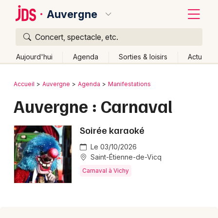
Auvergne
Concert, spectacle, etc.
Quoi ?
Fermer
Aujourd'hui
Agenda
Sorties & loisirs
Actu
Où ?
Retour
Publier un événement
Accueil
Auvergne
Agenda
Manifestations
Auvergne
Partout
Près de moi
Changer de lieu
Auvergne : Carnaval
Bordeaux
Quand ?
Effacer les dates
Colmar
Soirée karaoké
Aujourd'hui
Demain
Ce week-end
Autre
Lille
Grands événements
Le 03/10/2026
Saint-Étienne-de-Vicq
Lyon
Activité & Expérience
Carnaval à Vichy
Marseille
Manifestations
Mulhouse
Foires & salons