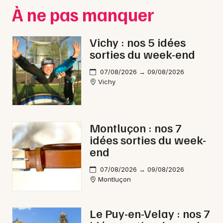
Montpellier
À ne pas manquer
Spectacles
Nantes
Vichy : nos 5 idées
Concerts
Nice
sorties du week-end
Paris
Sports
07/08/2026 → 09/08/2026
Vichy
Strasbourg
Soirées
Toulouse
Sorties famille
Montluçon : nos 7
Toutes les villes
idées sorties du week-
Expos
end
Sorties & loisirs
07/08/2026 → 09/08/2026
Montluçon
Carnaval en Auvergne-Rhône-Alpes
Le Puy-en-Velay : nos 7