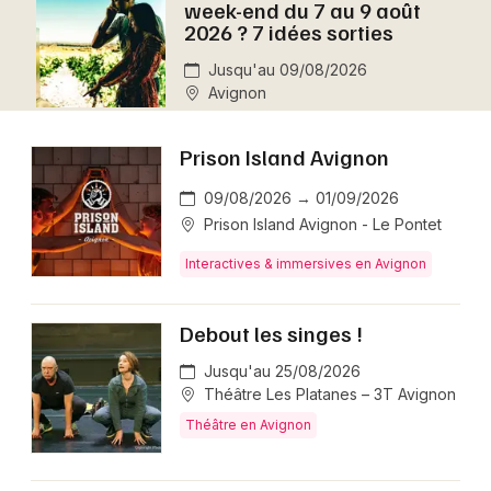
week-end du 7 au 9 août
Montpellier
2026 ? 7 idées sorties
Spectacles
Nantes
Jusqu'au 09/08/2026
Avignon
Concerts
Nice
Paris
Sports
Prison Island Avignon
Strasbourg
09/08/2026 → 01/09/2026
Soirées
Prison Island Avignon - Le Pontet
Toulouse
Sorties famille
Interactives & immersives en Avignon
Toutes les villes
Expos
Debout les singes !
Sorties & loisirs
Jusqu'au 25/08/2026
Théâtre Les Platanes – 3T Avignon
Aujourd'hui dans le Vaucluse
Théâtre en Avignon
Aujourd'hui en Provence-Alpes-Côte-d'Azur