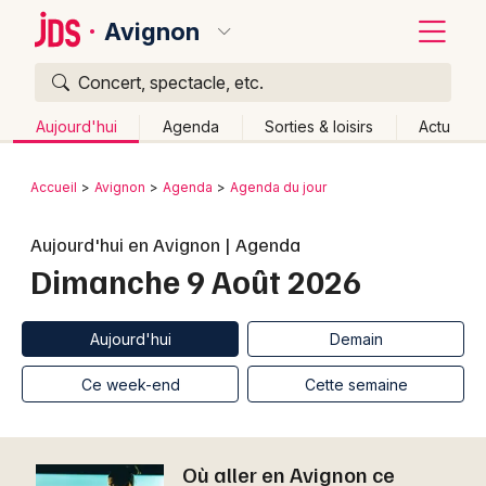
Avignon
Concert, spectacle, etc.
Quoi ?
Fermer
Aujourd'hui
Agenda
Sorties & loisirs
Actu
Où ?
Retour
Publier un événement
Accueil
Avignon
Agenda
Agenda du jour
Avignon et alentours
Vaucluse (84)
Bordeaux
Aujourd'hui en Avignon | Agenda
Provence-Alpes-Côte-d'Azur
Partout
Près de moi
Dimanche 9 Août 2026
Changer de lieu
Colmar
Quand ?
Effacer les dates
Lille
Grands événements
Aujourd'hui
Demain
Aujourd'hui
Demain
Ce week-end
Autre
Lyon
Activité & Expérience
Ce week-end
Cette semaine
Marseille
Manifestations
Mulhouse
Où aller en Avignon ce
Foires & salons