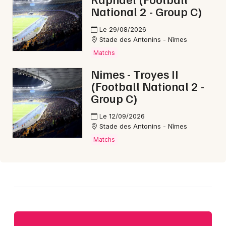
National 2 - Group C)
Le 29/08/2026
Stade des Antonins - Nîmes
Choisir mes départements
Matchs
30 - Gard
Nimes - Troyes II
(Football National 2 -
Group C)
Mon email
Le 12/09/2026
Stade des Antonins - Nîmes
Je m'abonne
Matchs