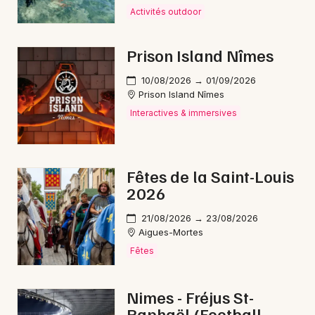
Roussillon
Activités outdoor
Interactives & immersives en Occitanie
Prison Island Nîmes
10/08/2026 → 01/09/2026
Prison Island Nîmes
Interactives & immersives
Newsletter des sorties
Artistes en tournée
Fêtes de la Saint-Louis
Actus à Bagnols-sur-Cèze
2026
21/08/2026 → 23/08/2026
Magazine à Bagnols-sur-Cèze
Aigues-Mortes
Fêtes
Nimes - Fréjus St-
Raphaël (Football