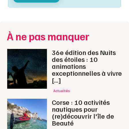
Montpellier
Spectacles
Nantes
Concerts
Nice
À ne pas manquer
Paris
Sports
Strasbourg
36e édition des Nuits
Soirées
des étoiles : 10
Toulouse
animations
Sorties famille
exceptionnelles à vivre
Toutes les villes
[…]
Expos
Actualités
Sorties & loisirs
Corse : 10 activités
nautiques pour
Interactives & immersives dans le Gard
(re)découvrir l'île de
Beauté
Interactives & immersives en Languedoc-