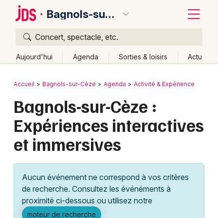
Bagnols-sur-Cèze
Concert, spectacle, etc.
Quoi ?
Fermer
Aujourd'hui
Agenda
Sorties & loisirs
Actu
Où ?
Retour
Publier un événement
Accueil
Bagnols-sur-Cèze
Agenda
Activité & Expérience
Bagnols-sur-Cèze et alentours
Gard (30)
Bagnols-sur-Cèze :
Bordeaux
Languedoc-Roussillon
Partout
Près de moi
Expériences interactives
Changer de lieu
Colmar
et immersives
Quand ?
Effacer les dates
Lille
Grands événements
Aujourd'hui
Demain
Ce week-end
Autre
Lyon
Activité & Expérience
Aucun événement ne correspond à vos critères
Marseille
de recherche. Consultez les événéments à
Manifestations
proximité ci-dessous ou utilisez notre
Mulhouse
Foires & salons
moteur de recherche