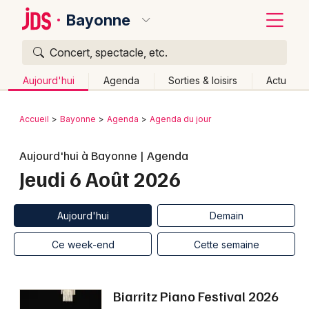
Bayonne
Concert, spectacle, etc.
Quoi ?
Fermer
Aujourd'hui
Agenda
Sorties & loisirs
Actu
Où ?
Retour
Publier un événement
Accueil
Bayonne
Agenda
Agenda du jour
Bayonne et alentours
Pyrénées-Atlantiques (64)
Bordeaux
Aujourd'hui à Bayonne | Agenda
Aquitaine
Partout
Près de moi
Changer de lieu
Jeudi 6 Août 2026
Colmar
Quand ?
Effacer les dates
Lille
Grands événements
Aujourd'hui
Demain
Ce week-end
Autre
Aujourd'hui
Demain
Lyon
Activité & Expérience
Ce week-end
Cette semaine
Marseille
Manifestations
Mulhouse
Biarritz Piano Festival 2026
Foires & salons