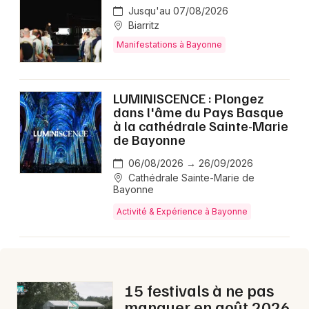
Montpellier
Jusqu'au 07/08/2026
Biarritz
Spectacles
Nantes
Manifestations à Bayonne
Concerts
Nice
Paris
Sports
LUMINISCENCE : Plongez
dans l'âme du Pays Basque
Strasbourg
à la cathédrale Sainte-Marie
Soirées
de Bayonne
Toulouse
Sorties famille
06/08/2026 → 26/09/2026
Toutes les villes
Cathédrale Sainte-Marie de
Bayonne
Expos
Activité & Expérience à Bayonne
Sorties & loisirs
Aujourd'hui dans les Pyrénées-Atlantiques
15 festivals à ne pas
Aujourd'hui en Aquitaine
manquer en août 2026