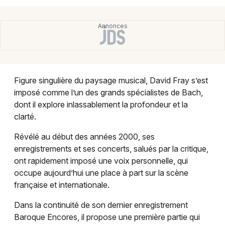
Montpellier
Spectacles
Nantes
Concerts
Nice
Paris
Sports
Figure singulière du paysage musical, David Fray s’est
Strasbourg
imposé comme l’un des grands spécialistes de Bach,
Soirées
dont il explore inlassablement la profondeur et la
Toulouse
clarté.
Sorties famille
Toutes les villes
Révélé au début des années 2000, ses
Expos
enregistrements et ses concerts, salués par la critique,
ont rapidement imposé une voix personnelle, qui
Sorties & loisirs
occupe aujourd’hui une place à part sur la scène
française et internationale.
Festival dans les Pyrénées-Atlantiques
Dans la continuité de son dernier enregistrement
Festival en Aquitaine
Baroque Encores, il propose une première partie qui