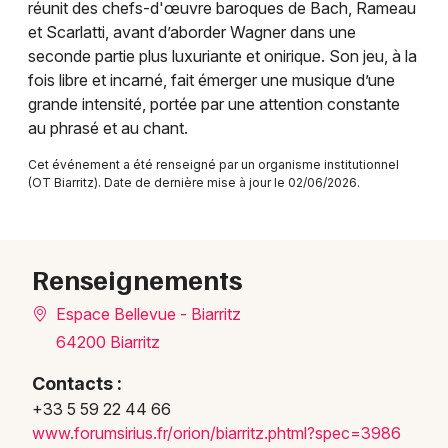
réunit des chefs-d'œuvre baroques de Bach, Rameau
Festival en Nouvelle-Aquitaine
et Scarlatti, avant d’aborder Wagner dans une
seconde partie plus luxuriante et onirique. Son jeu, à la
fois libre et incarné, fait émerger une musique d’une
grande intensité, portée par une attention constante
au phrasé et au chant.
Newsletter des sorties
Cet événement a été renseigné par un organisme institutionnel
(OT Biarritz). Date de dernière mise à jour le 02/06/2026.
Artistes en tournée
Actus à Bayonne
Renseignements
Magazine à Bayonne
Espace Bellevue - Biarritz
64200 Biarritz
Contacts :
+33 5 59 22 44 66
www.f
orums
irius
.fr/o
rion/
biarr
itz.p
html?
spec=
3986