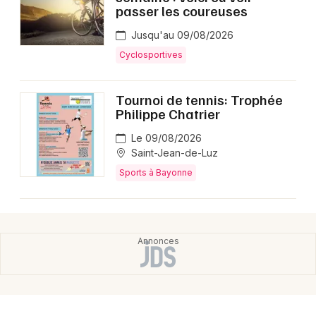
Montpellier
passer les coureuses
Spectacles
Nantes
Jusqu'au 09/08/2026
Cyclosportives
Concerts
Nice
Paris
Sports
Tournoi de tennis: Trophée
Philippe Chatrier
Strasbourg
Soirées
Le 09/08/2026
Toulouse
Saint-Jean-de-Luz
Sorties famille
Sports à Bayonne
Toutes les villes
Expos
Sorties & loisirs
Sports dans les Pyrénées-Atlantiques
Sports en Aquitaine