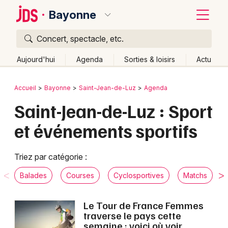
Bayonne
Concert, spectacle, etc.
Quoi ?
Fermer
Aujourd'hui
Agenda
Sorties & loisirs
Actu
Où ?
Retour
Publier un événement
Accueil
Bayonne
Saint-Jean-de-Luz
Agenda
Bayonne et alentours
Pyrénées-Atlantiques (64)
Saint-Jean-de-Luz : Sport
Bordeaux
Aquitaine
Partout
Près de moi
Changer de lieu
et événements sportifs
Colmar
Quand ?
Effacer les dates
Lille
Grands événements
Aujourd'hui
Demain
Ce week-end
Autre
Triez par catégorie :
Lyon
Activité & Expérience
Balades
Courses
Cyclosportives
Matchs
Marseille
Manifestations
Le Tour de France Femmes
Mulhouse
traverse le pays cette
Foires & salons
semaine : voici où voir