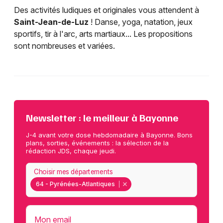
Des activités ludiques et originales vous attendent à
Saint-Jean-de-Luz
! Danse, yoga, natation, jeux
sportifs, tir à l'arc, arts martiaux... Les propositions
sont nombreuses et variées.
Newsletter : le meilleur à Bayonne
J-4 avant votre dose hebdomadaire à Bayonne. Bons
plans, sorties, événements : la sélection de la
rédaction JDS, chaque jeudi.
Choisir mes départements
64 - Pyrénées-Atlantiques
Mon email