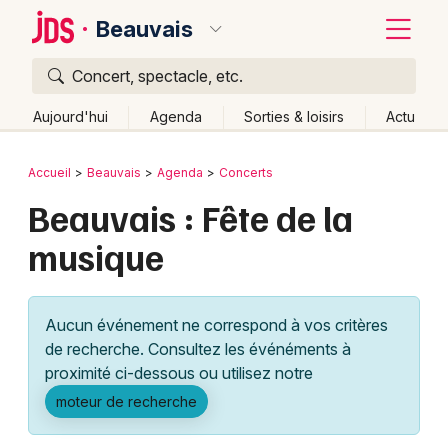
Beauvais
Concert, spectacle, etc.
Quoi ?
Fermer
Aujourd'hui
Agenda
Sorties & loisirs
Actu
Où ?
Retour
Publier un événement
Accueil
Beauvais
Agenda
Concerts
Beauvais et alentours
Oise (60)
Picardie
Partout
Beauvais : Fête de la
Bordeaux
Près de moi
Changer de lieu
musique
Colmar
Quand ?
Effacer les dates
Lille
Grands événements
Aujourd'hui
Demain
Ce week-end
Autre
Aucun événement ne correspond à vos critères
Lyon
Activité & Expérience
de recherche. Consultez les événéments à
proximité ci-dessous ou utilisez notre
Marseille
Manifestations
moteur de recherche
Mulhouse
Foires & salons