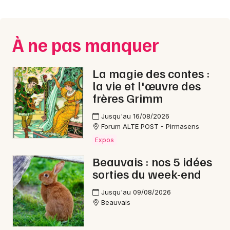
Montpellier
Spectacles
Nantes
À ne pas manquer
Concerts
Nice
Paris
Sports
La magie des contes :
la vie et l'œuvre des
Strasbourg
Soirées
frères Grimm
Toulouse
Jusqu'au 16/08/2026
Sorties famille
Forum ALTE POST - Pirmasens
Toutes les villes
Expos
Expos
Beauvais : nos 5 idées
Sorties & loisirs
sorties du week-end
Fête de la musique dans l' Oise
Jusqu'au 09/08/2026
Beauvais
Fête de la musique en Picardie