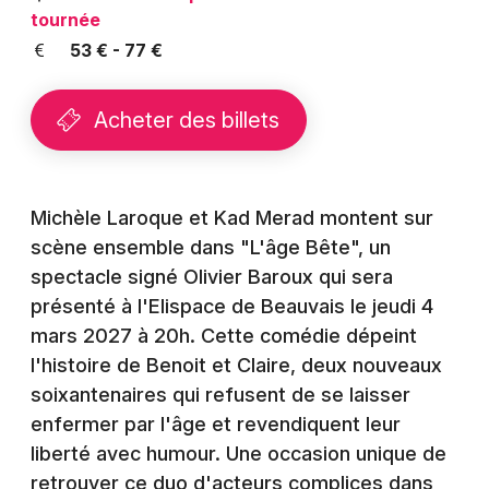
Montpellier
tournée
Spectacles
53 € - 77 €
Nantes
Concerts
Nice
Acheter des billets
Paris
Sports
Strasbourg
Soirées
Michèle Laroque et Kad Merad montent sur
Toulouse
scène ensemble dans "L'âge Bête", un
Sorties famille
spectacle signé Olivier Baroux qui sera
Toutes les villes
présenté à l'Elispace de Beauvais le jeudi 4
Expos
mars 2027 à 20h. Cette comédie dépeint
Sorties & loisirs
l'histoire de Benoit et Claire, deux nouveaux
soixantenaires qui refusent de se laisser
Humour dans l' Oise
enfermer par l'âge et revendiquent leur
liberté avec humour. Une occasion unique de
Humour en Picardie
retrouver ce duo d'acteurs complices dans