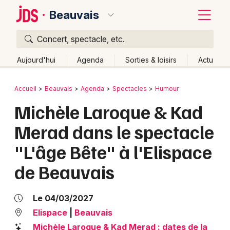
Beauvais
Concert, spectacle, etc.
Quoi ?
Fermer
Aujourd'hui
Agenda
Sorties & loisirs
Actu
Où ?
Retour
Publier un événement
Accueil
Beauvais
Agenda
Spectacles
Humour
Beauvais et alentours
Oise (60)
Picardie
Partout
Michèle Laroque & Kad
Bordeaux
Près de moi
Changer de lieu
Merad dans le spectacle
Colmar
Quand ?
Effacer les dates
"L'âge Bête" à l'Elispace
Lille
Grands événements
Aujourd'hui
Demain
Ce week-end
Autre
de Beauvais
Lyon
Activité & Expérience
Marseille
Le 04/03/2027
Manifestations
Elispace
|
Beauvais
Mulhouse
Foires & salons
Michèle Laroque & Kad Merad : dates de la