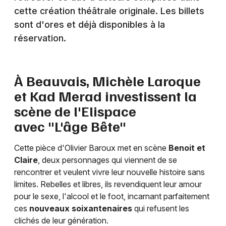
cette création théâtrale originale. Les billets
Humour dans les Hauts-de-France
sont d'ores et déjà disponibles à la
réservation.
Newsletter des sorties
À Beauvais, Michèle Laroque
et Kad Merad investissent la
Artistes en tournée
scène de l'Elispace
avec "L'âge Bête"
Actus à Beauvais
Magazine à Beauvais
Cette pièce d'Olivier Baroux met en scène
Benoit et
Claire
, deux personnages qui viennent de se
rencontrer et veulent vivre leur nouvelle histoire sans
limites. Rebelles et libres, ils revendiquent leur amour
pour le sexe, l'alcool et le foot, incarnant parfaitement
ces
nouveaux soixantenaires
qui refusent les
clichés de leur génération.