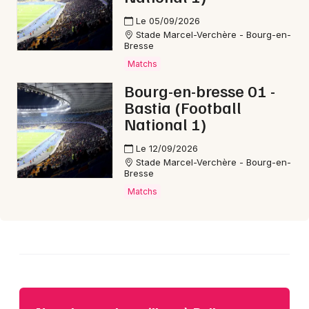
Le 05/09/2026
Stade Marcel-Verchère - Bourg-en-
Choisir mes départements
Bresse
01 - Ain
Matchs
Bourg-en-bresse 01 -
Mon email
Bastia (Football
National 1)
Je m'abonne
Le 12/09/2026
Stade Marcel-Verchère - Bourg-en-
Bresse
Matchs