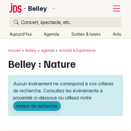
Belley
Concert, spectacle, etc.
Quoi ?
Fermer
Aujourd'hui
Agenda
Sorties & loisirs
Actu
Où ?
Retour
Publier un événement
Accueil
Belley
Agenda
Activité & Expérience
Belley et alentours
Ain (01)
Rhône-Alpes
Partout
Belley : Nature
Bordeaux
Près de moi
Changer de lieu
Colmar
Quand ?
Effacer les dates
Aucun événement ne correspond à vos critères
Lille
Grands événements
Aujourd'hui
Demain
Ce week-end
Autre
de recherche. Consultez les événéments à
Lyon
proximité ci-dessous ou utilisez notre
Activité & Expérience
moteur de recherche
Marseille
Manifestations
Mulhouse
Foires & salons