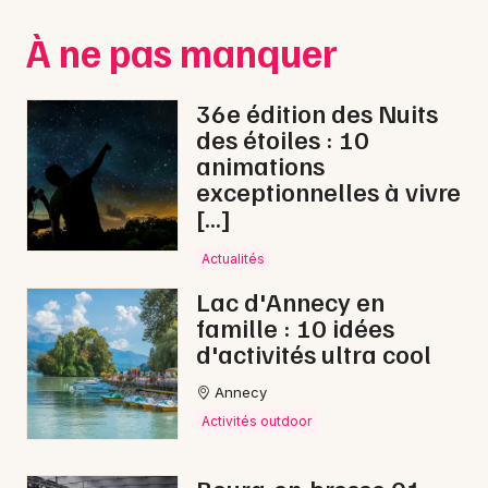
Montpellier
À ne pas manquer
Spectacles
Nantes
Concerts
Nice
36e édition des Nuits
des étoiles : 10
Paris
Sports
animations
exceptionnelles à vivre
Strasbourg
Soirées
[…]
Toulouse
Sorties famille
Actualités
Toutes les villes
Lac d'Annecy en
Expos
famille : 10 idées
d'activités ultra cool
Sorties & loisirs
Annecy
Nature dans l' Ain
Activités outdoor
Nature en Rhône-Alpes