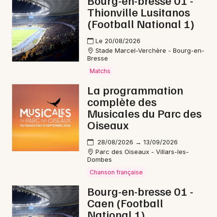
Bourg-en-bresse 01 -
Thionville Lusitanos
Nature en Auvergne-Rhône-Alpes
(Football National 1)
Le 20/08/2026
Stade Marcel-Verchère - Bourg-en-
Bresse
Newsletter des sorties
Matchs
La programmation
Artistes en tournée
complète des
Musicales du Parc des
Actus à Belley
Oiseaux
Magazine à Belley
28/08/2026 → 13/09/2026
Parc des Oiseaux - Villars-les-
Dombes
Chanson française
Bourg-en-bresse 01 -
Caen (Football
National 1)