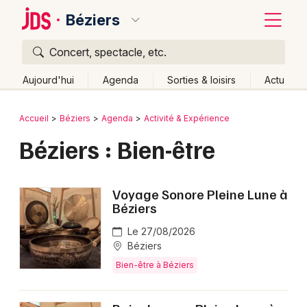
Béziers
Concert, spectacle, etc.
Quoi ?
Fermer
Aujourd'hui
Agenda
Sorties & loisirs
Actu
Où ?
Retour
Publier un événement
Accueil
Béziers
Agenda
Activité & Expérience
Béziers et alentours
Hérault (34)
Béziers : Bien-être
Bordeaux
Languedoc-Roussillon
Partout
Près de moi
Changer de lieu
Colmar
Voyage Sonore Pleine Lune à
Quand ?
Effacer les dates
Lille
Grands événements
Béziers
Aujourd'hui
Demain
Ce week-end
Autre
Lyon
Le 27/08/2026
Activité & Expérience
Béziers
Marseille
Bien-être à Béziers
Manifestations
Mulhouse
Foires & salons