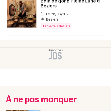
Bain de gong Pleine Lune à
Montpellier
Béziers
Spectacles
Nantes
Le 28/08/2026
Béziers
Concerts
Nice
Bien-être à Béziers
Paris
Sports
Strasbourg
Soirées
Toulouse
Sorties famille
Toutes les villes
Expos
Sorties & loisirs
Bien-être dans l' Hérault
À ne pas manquer
Bien-être en Languedoc-Roussillon