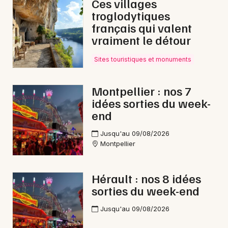
Ces villages
Bien-être en Occitanie
troglodytiques
français qui valent
vraiment le détour
Sites touristiques et monuments
Newsletter des sorties
Montpellier : nos 7
Artistes en tournée
idées sorties du week-
end
Actus à Béziers
Jusqu'au 09/08/2026
Montpellier
Magazine à Béziers
Hérault : nos 8 idées
sorties du week-end
Jusqu'au 09/08/2026