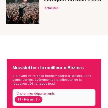
Actualités
Newsletter : le meilleur à Béziers
J-4 avant votre dose hebdomadaire à Béziers. Bons
plans, sorties, événements : la sélection de la
rédaction JDS, chaque jeudi.
Choisir mes départements
34 - Hérault