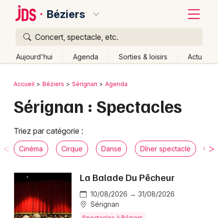
Béziers
Concert, spectacle, etc.
Quoi ?
Fermer
Aujourd'hui
Agenda
Sorties & loisirs
Actu
Où ?
Retour
Publier un événement
Accueil
Béziers
Sérignan
Agenda
Béziers et alentours
Hérault (34)
Sérignan : Spectacles
Bordeaux
Languedoc-Roussillon
Partout
Près de moi
Changer de lieu
Colmar
Triez par catégorie :
Quand ?
Effacer les dates
Lille
Grands événements
Cinéma
Cirque
Danse
Dîner spectacle
Hu
Aujourd'hui
Demain
Ce week-end
Autre
Lyon
Activité & Expérience
La Balade Du Pêcheur
Marseille
Manifestations
10/08/2026 → 31/08/2026
Mulhouse
Sérignan
Foires & salons
Spectacles à Béziers