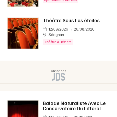
Montpellier
Spectacles
Nantes
Théâtre Sous Les étoiles
Concerts
Nice
12/08/2026 → 26/08/2026
Paris
Sérignan
Sports
Théâtre à Béziers
Strasbourg
Soirées
Toulouse
Sorties famille
Toutes les villes
Expos
Sorties & loisirs
Spectacles dans l' Hérault
Balade Naturaliste Avec Le
Conservatoire Du Littoral
Spectacles en Languedoc-Roussillon