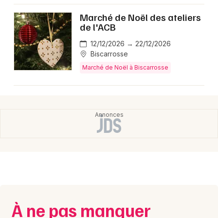
Montpellier
Marché de Noël des ateliers
Spectacles
Nantes
de l'ACB
Concerts
Nice
12/12/2026 → 22/12/2026
Biscarrosse
Paris
Sports
Marché de Noël à Biscarrosse
Strasbourg
Soirées
Toulouse
Sorties famille
Toutes les villes
Expos
Sorties & loisirs
Marché de Noël dans les Landes
À ne pas manquer
Marché de Noël en Aquitaine