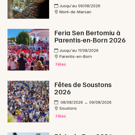
Jusqu'au 09/08/2026
Mont-de-Marsan
Choisir mes départements
40 - Landes
Feria Sen Bertomiu à
Parentis-en-Born 2026
Mon email
Jusqu'au 11/08/2026
Parentis-en-Born
Je m'abonne
Fêtes
Fêtes de Soustons
2026
08/08/2026 → 09/08/2026
Soustons
Fêtes