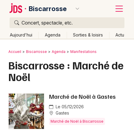
Biscarrosse
Concert, spectacle, etc.
Quoi ?
Fermer
Aujourd'hui
Agenda
Sorties & loisirs
Actu
Où ?
Retour
Publier un événement
Accueil
Biscarrosse
Agenda
Manifestations
Biscarrosse et alentours
Landes (40)
Aquitaine
Biscarrosse : Marché de
Bordeaux
Partout
Près de moi
Changer de lieu
Noël
Colmar
Quand ?
Effacer les dates
Lille
Grands événements
Aujourd'hui
Demain
Ce week-end
Autre
Marché de Noël à Gastes
Lyon
Activité & Expérience
Le 05/12/2026
Marseille
Gastes
Manifestations
Marché de Noël à Biscarrosse
Mulhouse
Foires & salons