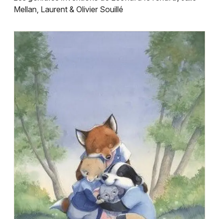
Montpellier
Mellan, Laurent & Olivier Souillé
Spectacles
Nantes
Concerts
Nice
Paris
Sports
Strasbourg
Soirées
Toulouse
Sorties famille
Toutes les villes
Expos
Sorties & loisirs
Expos dans le Loir-et-Cher
Expos dans le Centre