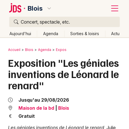
Blois
Concert, spectacle, etc.
Quoi ?
Fermer
Aujourd'hui
Agenda
Sorties & loisirs
Actu
Où ?
Retour
Publier un événement
Accueil
Blois
Agenda
Expos
Blois et alentours
Loir-et-Cher (41)
Centre
Partout
Exposition "Les géniales
Bordeaux
Près de moi
Changer de lieu
inventions de Léonard le
Colmar
Quand ?
Effacer les dates
renard"
Lille
Grands événements
Aujourd'hui
Demain
Ce week-end
Autre
Lyon
Activité & Expérience
Jusqu'au 29/08/2026
Marseille
Maison de la bd
|
Blois
Manifestations
Gratuit
Mulhouse
Foires & salons
Les géniales inventions de Léonard le renard
, Julie