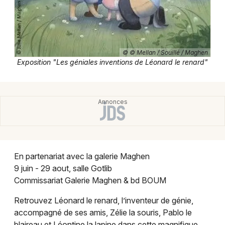
Expos dans le Centre-Val de Loire
© © Mellan / Souillé / Maghen
Exposition "Les géniales inventions de Léonard le renard"
Newsletter des sorties
Artistes en tournée
Actus à Blois
Magazine à Blois
En partenariat avec la galerie Maghen
9 juin - 29 aout, salle Gotlib
Commissariat Galerie Maghen & bd BOUM
Retrouvez Léonard le renard, l’inventeur de génie,
accompagné de ses amis, Zélie la souris, Pablo le
blaireau et Léontine la lapine dans cette magnifique