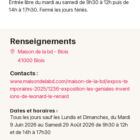
Entrée libre du mardi au samedi de 9h30 à 12h puis de
14h à 17h30. Fermé les jours fériés.
Renseignements
Maison de la bd - Blois
41000 Blois
Contacts :
www.m
aison
delab
d.com
/mais
on-de
-la-b
d/exp
os-te
mpora
ires-
2025/
1236-
expos
ition
-les-
genia
les-i
nvent
ions-
de-le
onard
-le-r
enard
Dates et horaires :
Tous les jours sauf les Lundis et Dimanches, du Mardi
9 Juin 2026 au Samedi 29 Août 2026 de 9h30 à 12h
et de 14h à 17h30