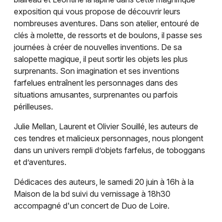
exposition qui vous propose de découvrir leurs
nombreuses aventures. Dans son atelier, entouré de
Choisir mes départements
clés à molette, de ressorts et de boulons, il passe ses
41 - Loir-et-Cher
journées à créer de nouvelles inventions. De sa
salopette magique, il peut sortir les objets les plus
surprenants. Son imagination et ses inventions
Mon email
farfelues entraînent les personnages dans des
situations amusantes, surprenantes ou parfois
Je m'abonne
périlleuses.
Julie Mellan, Laurent et Olivier Souillé, les auteurs de
ces tendres et malicieux personnages, nous plongent
dans un univers rempli d’objets farfelus, de toboggans
et d’aventures.
Dédicaces des auteurs, le samedi 20 juin à 16h à la
Maison de la bd suivi du vernissage à 18h30
accompagné d'un concert de Duo de Loire.